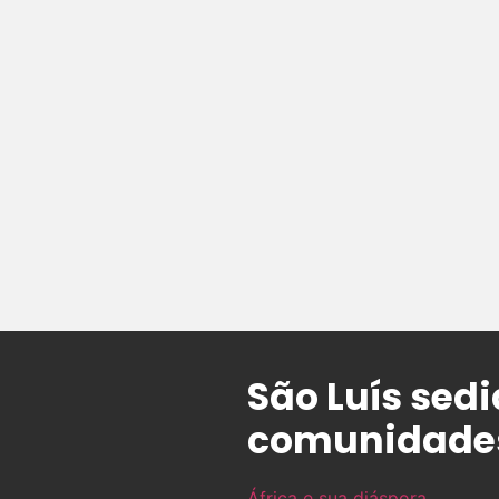
São Luís sed
comunidades
África e sua diáspora