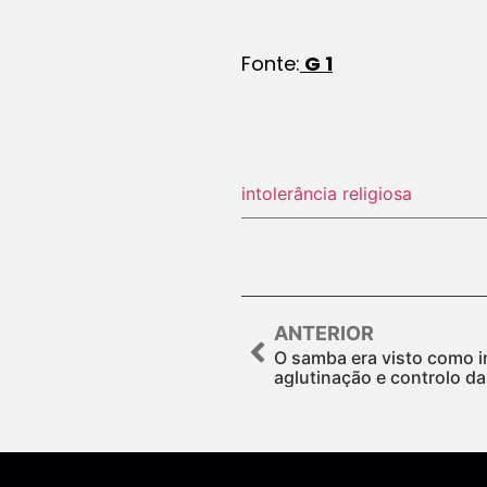
Fonte:
G 1
intolerância religiosa
ANTERIOR
O samba era visto como i
aglutinação e controlo d