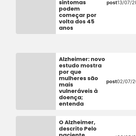
sintomas
post
13/07/2
podem
começar por
volta dos 45
anos
Alzheimer: novo
estudo mostra
por que
mulheres são
post
02/07/
mais
vulneráveis à
doença;
entenda
O Alzheimer,
descrito Pelo
paciente