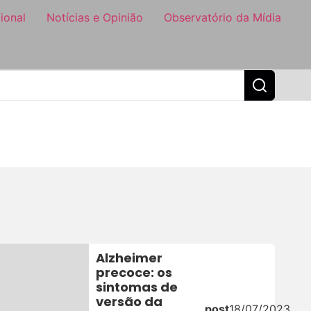
ional
Notícias e Opinião
Observatório da Mídia
Alzheimer
precoce: os
sintomas de
versão da
post
18/07/2023