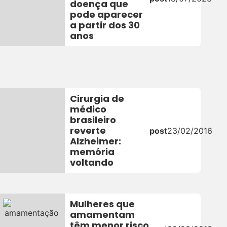
doença que
pode aparecer
6
a partir dos 30
anos
Cirurgia de
médico
brasileiro
reverte
post
23/02/2016
Alzheimer:
memória
voltando
Mulheres que
amamentam
têm menor risco