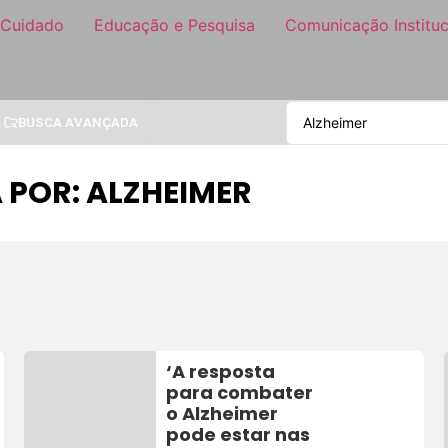
 Cuidado
Educação e Pesquisa
Comunicação Instituc
BUSCA AVANÇADA
 POR: ALZHEIMER
‘A resposta
para combater
o Alzheimer
pode estar nas