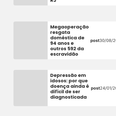
RJ
Megaoperação
resgata
doméstica de
post
30/08/
94 anos e
outros 592 da
escravidão
Depressão em
idosos: por que
doença ainda é
post
24/01/
difícil de ser
diagnosticada