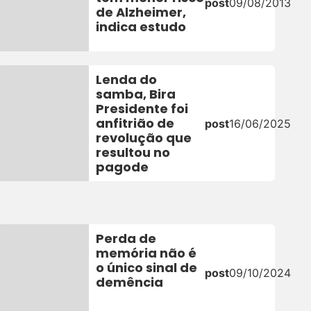
post
09/08/2013
de Alzheimer,
indica estudo
Lenda do
samba, Bira
Presidente foi
anfitrião de
post
16/06/2025
revolução que
5
resultou no
pagode
Perda de
memória não é
o único sinal de
post
09/10/2024
demência