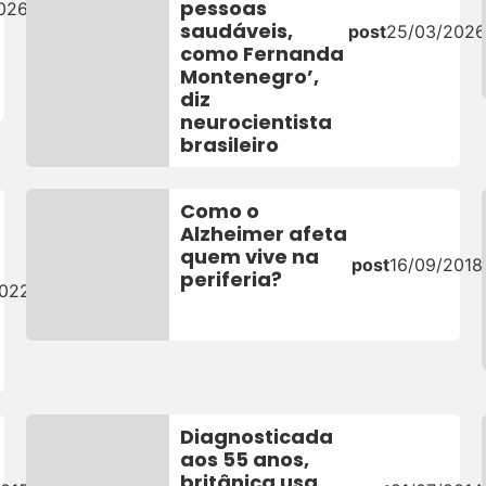
pessoas
026
saudáveis,
post
25/03/202
como Fernanda
Montenegro’,
diz
neurocientista
brasileiro
Como o
Alzheimer afeta
quem vive na
post
16/09/2018
periferia?
2022
Diagnosticada
aos 55 anos,
britânica usa