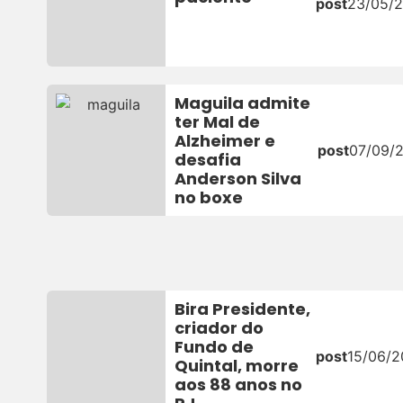
post
23/05/
Maguila admite
ter Mal de
Alzheimer e
post
07/09/2
desafia
Anderson Silva
no boxe
Bira Presidente,
criador do
Fundo de
post
15/06/
Quintal, morre
aos 88 anos no