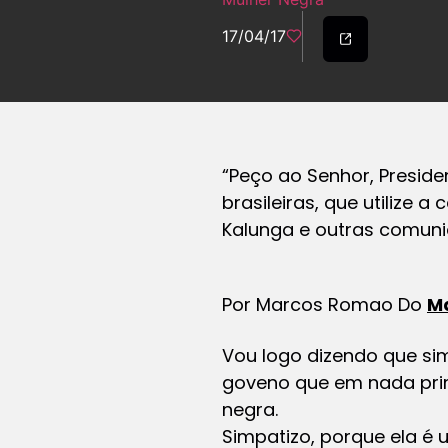
17/04/17
“Peço ao Senhor, Preside
brasileiras
, que utilize 
Kalunga e outras comuni
Por Marcos Romao Do
M
Vou logo dizendo que si
goveno que em nada prim
negra.
Simpatizo, porque ela é