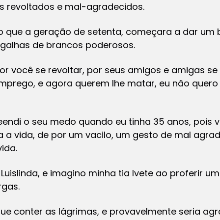
s revoltados e mal-agradecidos.
 que a geração de setenta, começara a dar um ba
migalhas de brancos poderosos.
 por você se revoltar, por seus amigos e amigas se
 emprego, e agora querem lhe matar, eu não quero
endi o seu medo quando eu tinha 35 anos, pois
a a vida, de por um vacilo, um gesto de mal agra
ida.
slinda, e imagino minha tia Ivete ao proferir u
rgas.
ue conter as lágrimas, e provavelmente seria ag