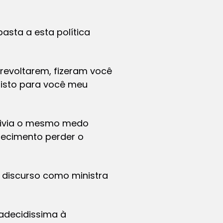
sta a esta política
 revoltarem, fizeram você
 isto para você meu
 vivia o mesmo medo
decimento perder o
m discurso como ministra
radecidissima à