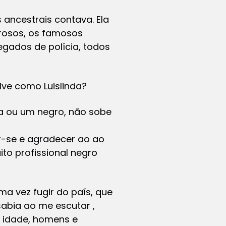
 ancestrais contava. Ela
rosos, os famosos
egados de polícia, todos
ive como Luislinda?
a ou um negro, não sobe
ar-se e agradecer ao ao
to profissional negro
ma vez fugir do país, que
sabia ao me escutar ,
a idade, homens e