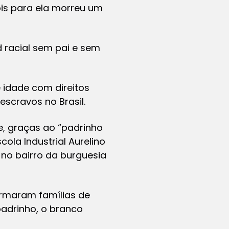
pois para ela morreu um
d racial sem pai e sem
 idade com direitos
scravos no Brasil.
, graças ao “padrinho
ola Industrial Aurelino
 no bairro da burguesia
ormaram famílias de
padrinho, o branco