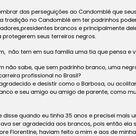
 lembrar das perseguições ao Candomblé que seus
da tradição no Candomblé em ter padrinhos pode
adores,presidentes brancos e principalmente del
protegerem seus terreiros negros.
m, não tem em sua familia uma tia que pensa e v
em não sabe, que sem padrinho branco, uma negr
rreira profissional no Brasil?
agradecido e desistir como o Barbosa, ou acolit
branco e seu amigo ou amigo de parente, como mui
me disse quando eu tinha 35 anos e precisei mais u
sava ser agradecida aos brancos, pois então ela 
re Florentine, haviam feito a mim e aos de minh