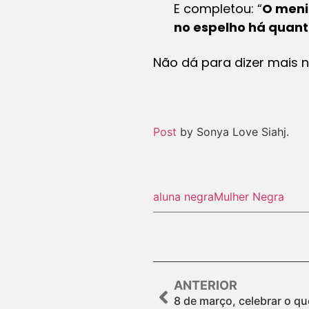
E completou: “
O menin
no espelho há quant
Não dá para dizer mais 
Post
by Sonya Love Siahj.
aluna negra
Mulher Negra
ANTERIOR
8 de março, celebrar o q