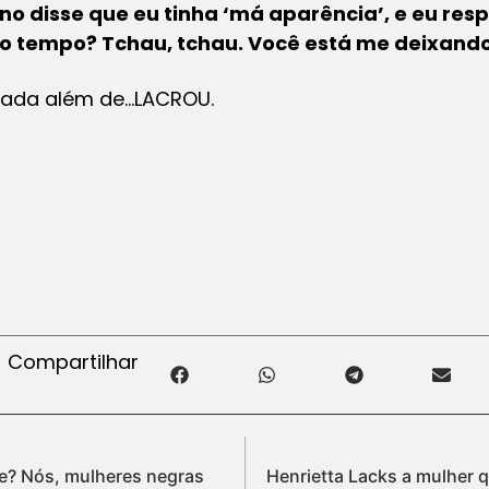
o disse que eu tinha ‘má aparência’, e eu resp
o tempo? Tchau, tchau. Você está me deixando
nada além de…LACROU.
Compartilhar
ue? Nós, mulheres negras
Henrietta Lacks a mulher 