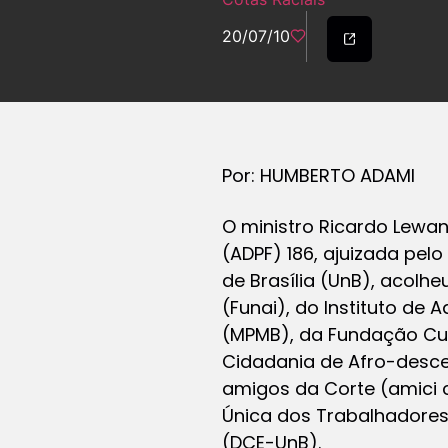
20/07/10
Por: HUMBERTO ADAMI
O ministro Ricardo Lewa
(ADPF) 186, ajuizada pel
de Brasília (UnB), acolh
(Funai), do Instituto de
(MPMB), da Fundação Cul
Cidadania de Afro-desce
amigos da Corte (amici cu
Única dos Trabalhadores 
(DCE-UnB).