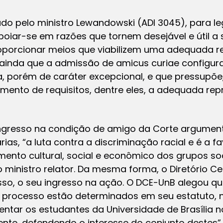
o pelo ministro Lewandowski (ADI 3045), para leg
poiar-se em razões que tornem desejável e útil a
oporcionar meios que viabilizem uma adequada res
o ainda que a admissão de amicus curiae configur
 porém de caráter excepcional, e que pressupõe, 
ento de requisitos, dentre eles, a adequada rep
ngresso na condição de amigo da Corte argument
rias, “a luta contra a discriminação racial e é a 
ento cultural, social e econômico dos grupos soc
lo ministro relator. Da mesma forma, o Diretório C
sso, o seu ingresso na ação. O DCE-UnB alegou qu
 o processo estão determinados em seu estatuto,
ntar os estudantes da Universidade de Brasília n
mente, defendendo o interesse do conjunto destes”.