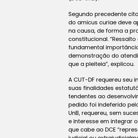
Segundo precedente citad
do amicus curiae deve a
na causa, de forma a pr
constitucional. “Ressalt
fundamental importância,
demonstração do atendim
que a pleiteia”, explicou.
A CUT-DF requereu seu i
suas finalidades estatutá
tendentes ao desenvolvim
pedido foi indeferido pe
UnB, requereu, sem suce
e interesse em integrar
que cabe ao DCE “represe
judicial ou extrajudicial