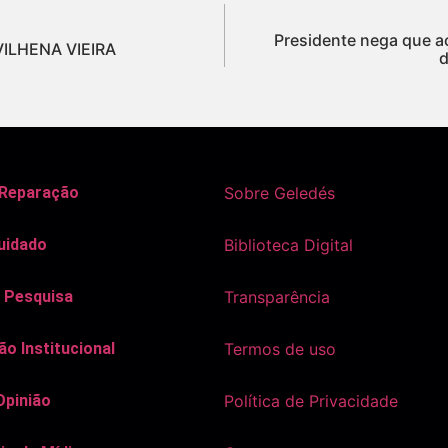
Presidente nega que a
VILHENA VIEIRA
d
 Reparação
Sobre Geledés
uidado
Biblioteca Digital
 Pesquisa
Transparência
o Institucional
Termos de uso
Opinião
Política de Privacidade