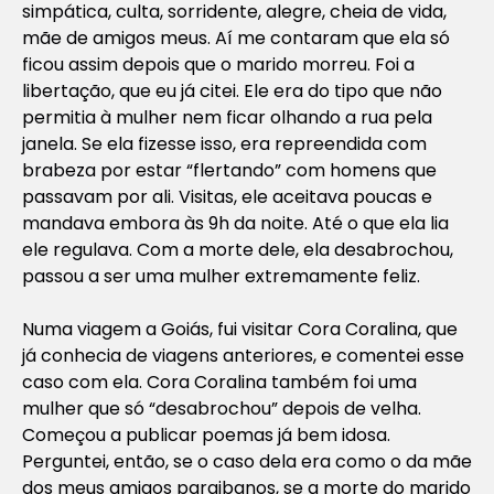
simpática, culta, sorridente, alegre, cheia de vida,
mãe de amigos meus. Aí me contaram que ela só
ficou assim depois que o marido morreu. Foi a
libertação, que eu já citei. Ele era do tipo que não
permitia à mulher nem ficar olhando a rua pela
janela. Se ela fizesse isso, era repreendida com
brabeza por estar “flertando” com homens que
passavam por ali. Visitas, ele aceitava poucas e
mandava embora às 9h da noite. Até o que ela lia
ele regulava. Com a morte dele, ela desabrochou,
passou a ser uma mulher extremamente feliz.
Numa viagem a Goiás, fui visitar Cora Coralina, que
já conhecia de viagens anteriores, e comentei esse
caso com ela. Cora Coralina também foi uma
mulher que só “desabrochou” depois de velha.
Começou a publicar poemas já bem idosa.
Perguntei, então, se o caso dela era como o da mãe
dos meus amigos paraibanos, se a morte do marido