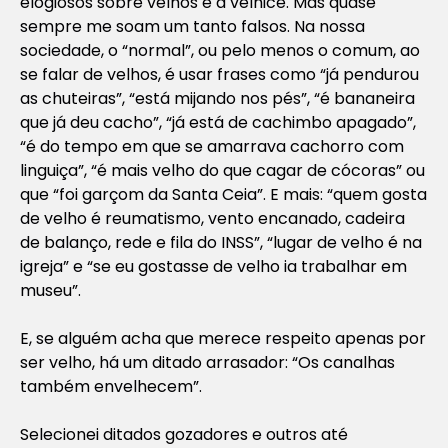
elogiosos sobre velhos e a velhice. Mas quase
sempre me soam um tanto falsos. Na nossa
sociedade, o “normal”, ou pelo menos o comum, ao
se falar de velhos, é usar frases como “já pendurou
as chuteiras”, “está mijando nos pés”, “é bananeira
que já deu cacho”, “já está de cachimbo apagado”,
“é do tempo em que se amarrava cachorro com
linguiça”, “é mais velho do que cagar de cócoras” ou
que “foi garçom da Santa Ceia”. E mais: “quem gosta
de velho é reumatismo, vento encanado, cadeira
de balanço, rede e fila do INSS”, “lugar de velho é na
igreja” e “se eu gostasse de velho ia trabalhar em
museu”.
E, se alguém acha que merece respeito apenas por
ser velho, há um ditado arrasador: “Os canalhas
também envelhecem”.
Selecionei ditados gozadores e outros até