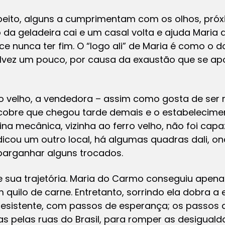
eito, alguns a cumprimentam com os olhos, pró
 da geladeira cai e um casal volta e ajuda Maria 
e nunca ter fim. O “logo ali” de Maria é como o d
talvez um pouco, por causa da exaustão que se a
ro velho, a vendedora – assim como gosta de ser
scobre que chegou tarde demais e o estabelecime
cina mecânica, vizinha ao ferro velho, não foi cap
dicou um outro local, há algumas quadras dali, on
barganhar alguns trocados.
 sua trajetória. Maria do Carmo conseguiu apenas 
 quilo de carne. Entretanto, sorrindo ela dobra 
resistente, com passos de esperança; os passos 
as pelas ruas do Brasil, para romper as desigual