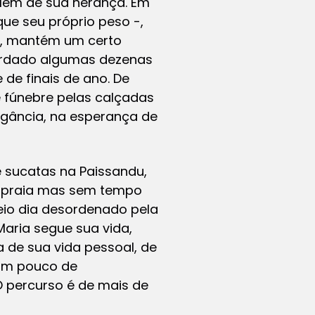
além de sua herança. Em
que seu próprio peso -,
ua, mantém um certo
uardado algumas dezenas
de finais de ano. De
e fúnebre pelas calçadas
egância, na esperança de
e sucatas na Paissandu,
a praia mas sem tempo
meio dia desordenado pela
Maria segue sua vida,
 de sua vida pessoal, de
 um pouco de
O percurso é de mais de