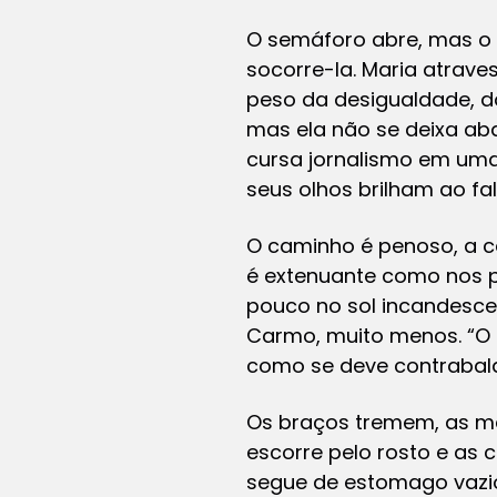
O semáforo abre, mas o 
socorre-la. Maria atrave
peso da desigualdade, do
mas ela não se deixa aba
cursa jornalismo em uma
seus olhos brilham ao fala
O caminho é penoso, a c
é extenuante como nos p
pouco no sol incandescen
Carmo, muito menos. “O e
como se deve contrabalan
Os braços tremem, as mã
escorre pelo rosto e as 
segue de estomago vazi