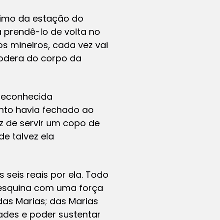
ximo da estação do
a prendê-lo de volta no
os mineiros, cada vez vai
podera do corpo da
 reconhecida
nto havia fechado ao
az de servir um copo de
de talvez ela
seis reais por ela. Todo
a esquina com uma força
das Marias; das Marias
dades e poder sustentar