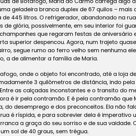
ruas de Botafogo, Maria do Carmo carrega algo 
uma geladeira branca duplex de 67 quilos – mais 
 de 445 litros. O refrigerador, abandonado na r
 de glória, possivelmente, em seu interior foi g
 champanhes que regaram festas de aniversário e 
porta superior despencou. Agora, num trajeto quas
bairro, segue rumo ao ferro velho sem nenhuma el
, a de alimentar a família de Maria.
fogo, onde o objeto foi encontrado, até a loja d
madamente 3 quilômetros de distância, indo pel
Entre as calçadas inconstantes e o transito do 
ra é ir pela contramão. E é pela contramão que 
, do desemprego e dos preconceitos. Ela não fala
rua é ríspida, e para sobrevier dela é imperativo
ranca a graça do seu sorriso e de sua vaidade. 
um sol de 40 graus, sem trégua.