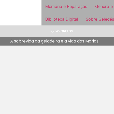
Memória e Reparação
Gênero e
Biblioteca Digital
Sobre Geledés
FAVORITOS
A sobrevida da geladeira e a vida das Marias