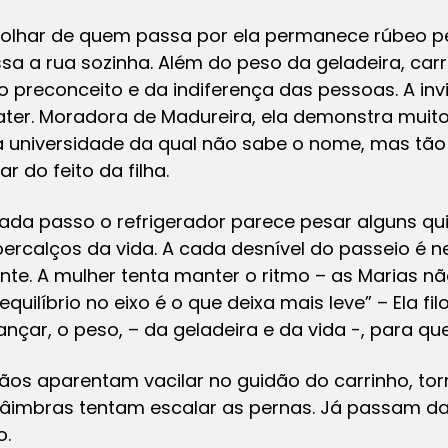
olhar de quem passa por ela permanece rúbeo p
ssa a rua sozinha. Além do peso da geladeira, ca
 preconceito e da indiferença das pessoas. A inv
ter. Moradora de Madureira, ela demonstra muito 
 universidade da qual não sabe o nome, mas tão 
r do feito da filha.
ada passo o refrigerador parece pesar alguns qui
ercalços da vida. A cada desnível do passeio é n
te. A mulher tenta manter o ritmo – as Marias não
quilíbrio no eixo é o que deixa mais leve” – Ela f
çar, o peso, – da geladeira e da vida -, para qu
os aparentam vacilar no guidão do carrinho, tor
câimbras tentam escalar as pernas. Já passam da
o.