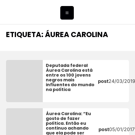
ETIQUETA: ÁUREA CAROLINA
Deputada federal
Áurea Carolina está
entre os 100 jovens
negros mais
post
24/03/201
influentes do mundo
na política
Áurea Carolina: “Eu
gosto de fazer
política. Então eu
continuo achando
post
05/01/2017
que ela pode ser