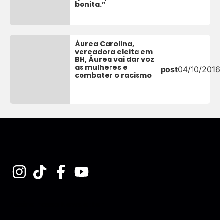
bonita.”
Áurea Carolina,
vereadora eleita em
BH, Áurea vai dar voz
as mulheres e
post
04/10/2016
combater o racismo
Assine nossa Newsletter