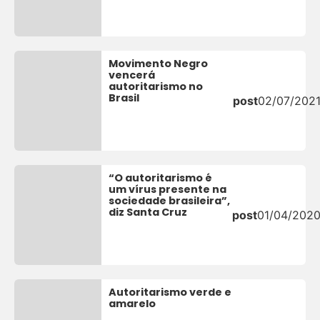
Movimento Negro
vencerá
autoritarismo no
Brasil
post
02/07/202
“O autoritarismo é
um vírus presente na
sociedade brasileira”,
diz Santa Cruz
post
01/04/202
Autoritarismo verde e
amarelo