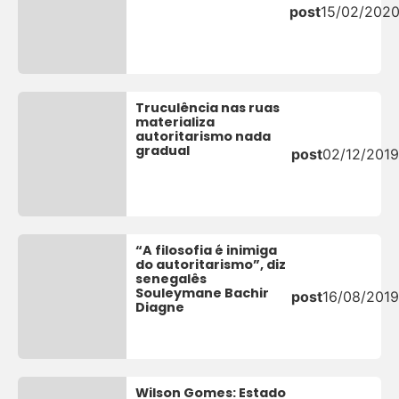
post
15/02/202
Truculência nas ruas
materializa
autoritarismo nada
gradual
post
02/12/2019
“A filosofia é inimiga
do autoritarismo”, diz
senegalês
Souleymane Bachir
post
16/08/2019
Diagne
Wilson Gomes: Estado