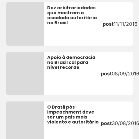
Dez arbitrariedades
que mostram a
escalada autoritária
no Brasil
post
11/11/2016
Apoio à democracia
no Brasil cai para
nível recorde
post
08/09/201
O Brasil pós-
impeachment deve
ser um país mais
violento e autoritário
post
30/08/201