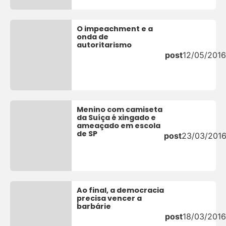
O impeachment e a
onda de
autoritarismo
post
12/05/2016
Menino com camiseta
da Suíça é xingado e
ameaçado em escola
de SP
post
23/03/201
Ao final, a democracia
precisa vencer a
barbárie
post
18/03/2016