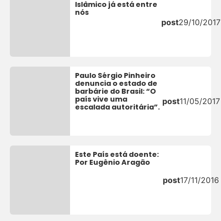
Islâmico já está entre
nós
post
29/10/2017
Paulo Sérgio Pinheiro
denuncia o estado de
barbárie do Brasil: “O
país vive uma
post
11/05/2017
escalada autoritária”.
Este País está doente:
Por Eugênio Aragão
post
17/11/2016