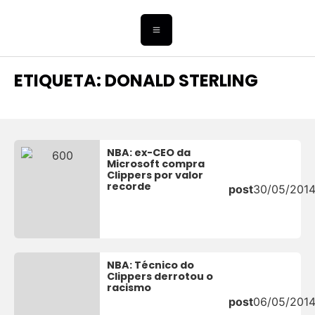
ETIQUETA: DONALD STERLING
NBA: ex-CEO da
Microsoft compra
Clippers por valor
recorde
post
30/05/201
NBA: Técnico do
Clippers derrotou o
racismo
post
06/05/201