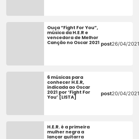
Ouça “Fight For You”,
música da H.E.R e
vencedora de Melhor
Canção no Oscar 2021
post
26/04/202
6 músicas para
conhecer H.E.R,
indicada ao Oscar
2021 por ‘Fight For
post
20/04/202
You’ [LISTA]
H.E.R. é a primeira
mulher negra a
lançar guitarra