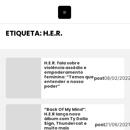
ETIQUETA: H.E.R.
H.E.R. fala sobre
violência assédio e
empoderamento
feminino: “Temos que
post
08/02/202
entender o nosso
poder”
“Back Of My Mind”:
H.E.R lança novo
álbum com Ty Dolla
$ign, Thundercat e
post
21/06/2021
muito mais