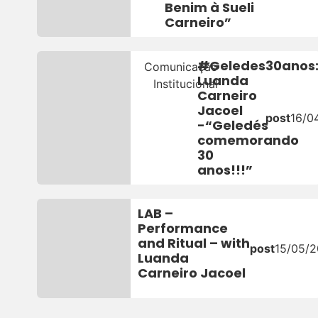
Benim à Sueli
Carneiro”
#Geledes30anos
Comunicação
Luanda
Institucional
Carneiro
Jacoel
post
16/0
-“Geledés
comemorando
30
anos!!!”
LAB –
Performance
and Ritual – with
post
15/05/2
Luanda
Carneiro Jacoel