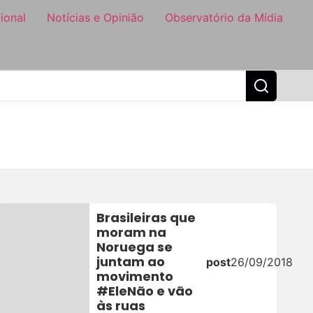
ional
Notícias e Opinião
Observatório da Mídia
Brasileiras que
moram na
Noruega se
juntam ao
post
26/09/2018
movimento
#EleNão e vão
às ruas