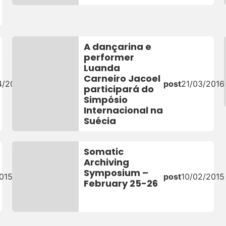
:
A dançarina e
performer
Luanda
Carneiro Jacoel
4/2018
post
21/03/2016
participará do
Simpósio
Internacional na
Suécia
Somatic
Archiving
Symposium –
015
post
10/02/2015
February 25-26