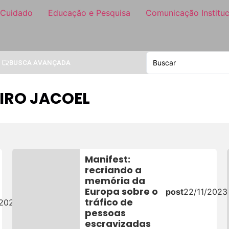
 Cuidado
Educação e Pesquisa
Comunicação Instituc
BUSCA AVANÇADA
IRO JACOEL
Manifest:
recriando a
memória da
Europa sobre o
post
22/11/2023
tráfico de
/2024
pessoas
escravizadas