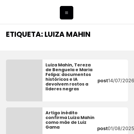
ETIQUETA: LUIZA MAHIN
Luiza Mahin, Tereza
de Benguela e Maria
Felipa: documentos
históricos e IA
post
14/07/202
devolvem rostos a
líderes negras
Artigo inédito
confirma Luiza Mahin
como mãe de Luiz
Gama
post
01/08/202