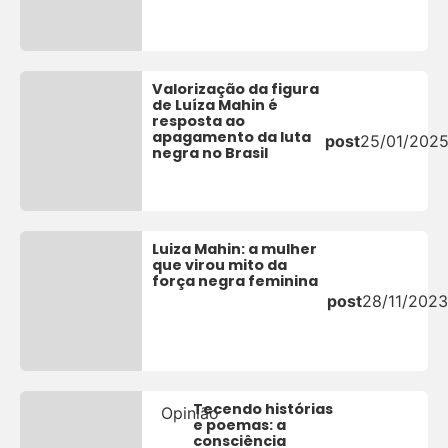
Valorização da figura
de Luíza Mahin é
resposta ao
apagamento da luta
post
25/01/202
negra no Brasil
Luiza Mahin: a mulher
que virou mito da
força negra feminina
post
28/11/2023
Tecendo histórias
Opinião
e poemas: a
consciência