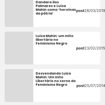
Dandara dos
Palmares e Luísa
Mahin como ‘heroínas
post
28/03/201
da pátria’
Luíza Mahin: um mito
libertário no
Feminismo Negro
post
23/02/201
Desvendando Luiza
Mahin: Um mito
Libertário no cerne do
Feminismo Negro
post
25/07/201