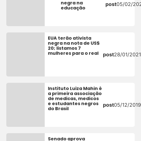
negra na
post
05/02/20
educação
EUA terão ativista
negra na nota de US$
20; listamos 7
mulheres para o real
post
28/01/2021
Instituto Luiza Mahin é
a primeira associação
de medicas, medicos
e estudantes negros
post
05/12/2019
do Brasil
Senado aprova