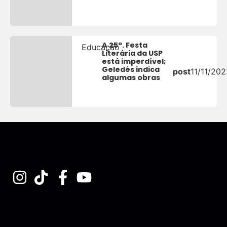
A 25ª. Festa
Educação
Literária da USP
está imperdível;
Geledés indica
post
11/11/202
algumas obras
Assine nossa Newsletter