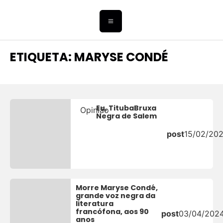
ETIQUETA: MARYSE CONDÉ
Eu, TitubaBruxa
Opinião
Negra de Salem
post
15/02/20
Morre Maryse Condé,
grande voz negra da
literatura
francófona, aos 90
post
03/04/202
anos