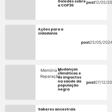
Geledés sobre
post
12/05/2
a COP30
Ações para a
cidadania
post
25/05/202
Mudanças
Memória e
climáticas e
Reparação
os impactos
na saúde da
post
07/12/2
população
negra
Saberes ancestrais