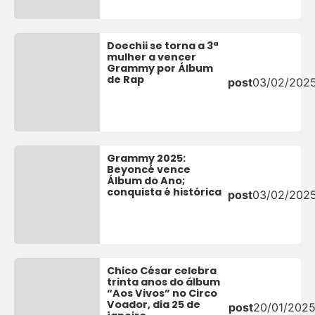
Doechii se torna a 3ª
mulher a vencer
Grammy por Álbum
de Rap
post
03/02/202
Grammy 2025:
Beyoncé vence
Álbum do Ano;
conquista é histórica
post
03/02/202
Chico César celebra
trinta anos do álbum
“Aos Vivos” no Circo
Voador, dia 25 de
post
20/01/202