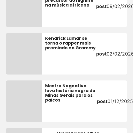
precursor do highlife
na música africana
post
09/02/202
Kendrick Lamar se
torna o rapper mais
premiado no Grammy
post
02/02/202
Mestre Negoativo
leva história negra de
Minas Gerais para os
palcos
post
01/12/2025