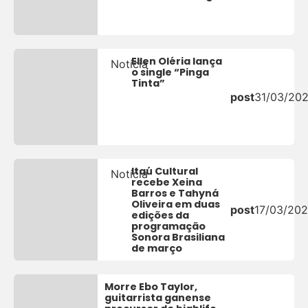
Ellen Oléria lança
Notícia
o single “Pinga
Tinta”
post
31/03/20
Itaú Cultural
Notícia
recebe Xeina
Barros e Tahyná
Oliveira em duas
post
17/03/20
edições da
programação
Sonora Brasiliana
de março
Morre Ebo Taylor,
guitarrista ganense