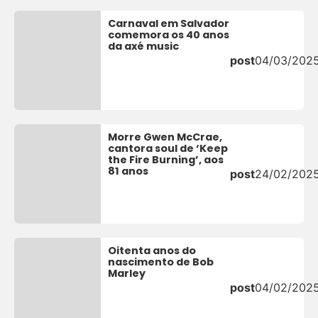
Carnaval em Salvador
comemora os 40 anos
da axé music
post
04/03/202
Morre Gwen McCrae,
cantora soul de ‘Keep
the Fire Burning’, aos
81 anos
post
24/02/202
Oitenta anos do
nascimento de Bob
Marley
post
04/02/202