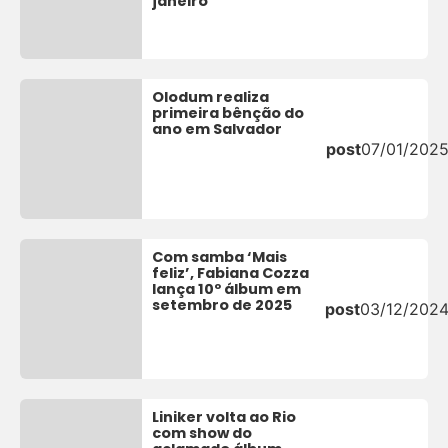
janeiro
Olodum realiza
primeira bênção do
ano em Salvador
post
07/01/202
Com samba ‘Mais
feliz’, Fabiana Cozza
lança 10º álbum em
setembro de 2025
post
03/12/202
Liniker volta ao Rio
com show do