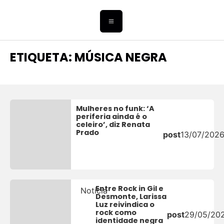
ETIQUETA: MÚSICA NEGRA
Mulheres no funk: ‘A
periferia ainda é o
celeiro’, diz Renata
Prado
post
13/07/202
Entre Rock in Gil e
Notícia
Desmonte, Larissa
Luz reivindica o
rock como
post
29/05/20
identidade negra