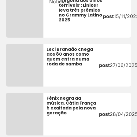
‘Negona dos olhos
Notícia
terríveis’: Liniker
leva três prêmios
no Grammy Latino
post
15/11/202
2025
Leci Brandão chega
aos 80 anos como
quem entra numa
roda de samba
post
27/06/202
Fênix negra da
música, Cátia França
é exaltada pela nova
geração
post
28/04/202