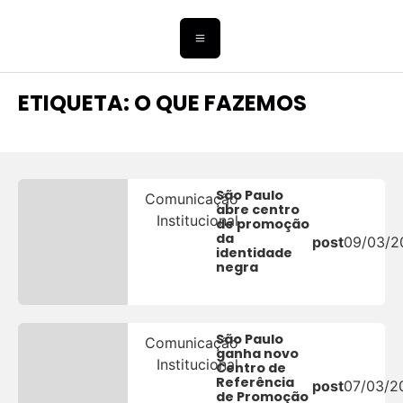
ETIQUETA: O QUE FAZEMOS
São Paulo
Comunicação
abre centro
Institucional
de promoção
da
post
09/03/2
identidade
negra
São Paulo
Comunicação
ganha novo
Institucional
Centro de
Referência
post
07/03/2
de Promoção