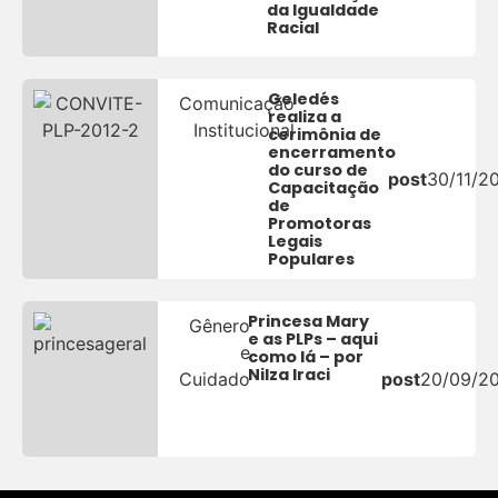
da Igualdade
Racial
Geledés
Comunicação
realiza a
Institucional
cerimônia de
encerramento
do curso de
post
30/11/2
Capacitação
de
Promotoras
Legais
Populares
Princesa Mary
Gênero
e as PLPs – aqui
e
como lá – por
Nilza Iraci
Cuidado
post
20/09/2