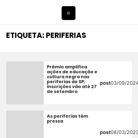
ETIQUETA: PERIFERIAS
Prêmio amplifica
ações de educação e
cultura negra nas
periferias de SP;
post
03/09/202
inscrições vão até 27
de setembro
As periferias têm
pressa
post
08/03/202