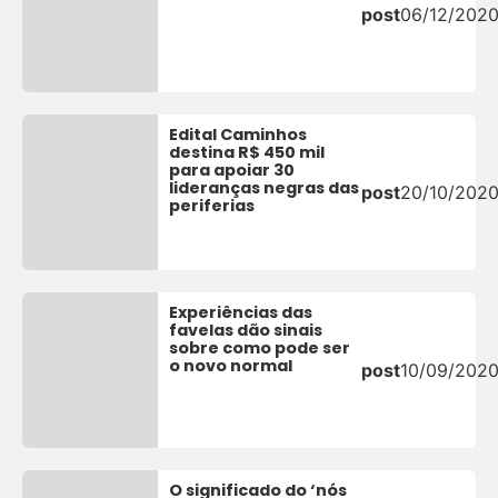
post
06/12/202
Edital Caminhos
destina R$ 450 mil
para apoiar 30
lideranças negras das
post
20/10/202
periferias
Experiências das
favelas dão sinais
sobre como pode ser
o novo normal
post
10/09/202
O significado do ‘nós