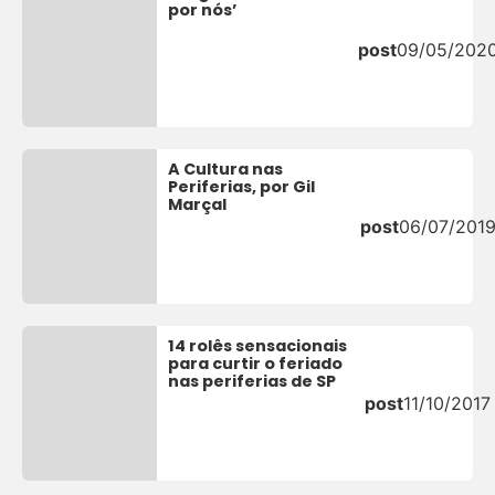
por nós’
post
09/05/202
A Cultura nas
Periferias, por Gil
Marçal
post
06/07/201
14 rolês sensacionais
para curtir o feriado
nas periferias de SP
post
11/10/2017