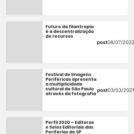
Futuro da filantropia
é a descentralização
de recursos
post
08/07/202
Festival de Imagens
Periféricas apresenta
a multiplicidade
cultural de São Paulo
post
03/03/202
através da fotografia
Perfil 2020 – Editoras
e Selos Editoriais das
Periferias de SP