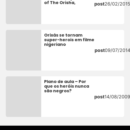
of The Orisha,
post
26/02/201
Orixás se tornam
super-herois em filme
nigeriano
post
09/07/201
Plano de aula – Por
que os heróis nunca
são negros?
post
14/08/200