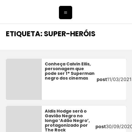
ETIQUETA: SUPER-HERÓIS
Conheça Calvin Ellis,
personagem que
pode ser 1° Superman
negro dos cinemas
post
11/03/2021
Aldis Hodge será o
Gavião Negro no
longa ‘Adão Negro’,
protagonizado por
post
30/09/202
The Rock