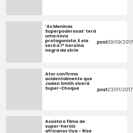
‘As Meninas
Superpoderosas’ terá
uma nova
protagonista. E ela
post
09/09/201
será a 1ª heroína
negra da série
Ator confirma
acidentalmente que
Jaden Smith viverá
Super-Choque
post
23/01/2017
Assista o filme de
super-heróis
africanos Oya – Rise