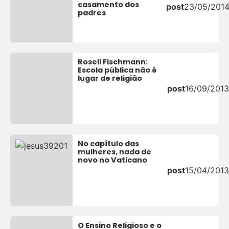
casamento dos
post
23/05/201
padres
Roseli Fischmann:
Escola pública não é
lugar de religião
post
16/09/2013
No capítulo das
mulheres, nada de
novo no Vaticano
post
15/04/2013
O Ensino Religioso e o