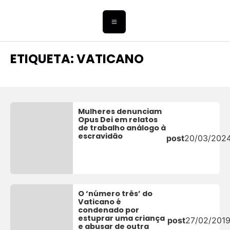
ETIQUETA: VATICANO
Mulheres denunciam
Opus Dei em relatos
de trabalho análogo à
escravidão
post
20/03/202
O ‘número três’ do
Vaticano é
condenado por
estuprar uma criança
post
27/02/201
e abusar de outra