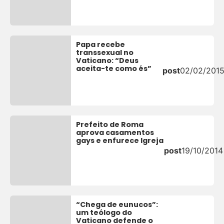
Papa recebe
transsexual no
Vaticano: “Deus
aceita-te como és”
post
02/02/201
Prefeito de Roma
aprova casamentos
gays e enfurece Igreja
post
19/10/2014
“Chega de eunucos”:
um teólogo do
Vaticano defende o