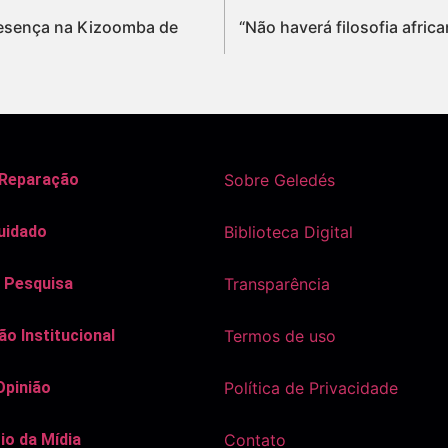
resença na Kizoomba de
“Não haverá filosofia africa
 Reparação
Sobre Geledés
uidado
Biblioteca Digital
 Pesquisa
Transparência
o Institucional
Termos de uso
Opinião
Política de Privacidade
io da Mídia
Contato