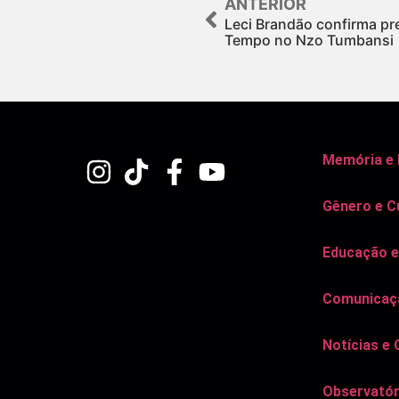
ANTERIOR
Leci Brandão confirma p
Tempo no Nzo Tumbansi
Memória e
Gênero e C
Educação e
Comunicaçã
Notícias e 
Observatór