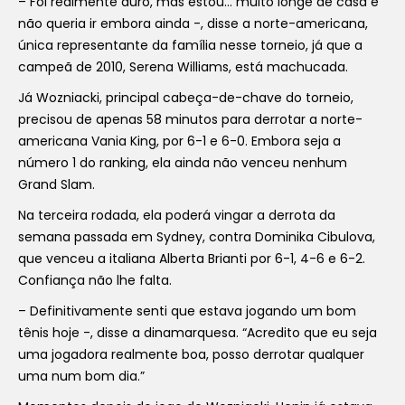
– Foi realmente duro, mas estou… muito longe de casa e
não queria ir embora ainda -, disse a norte-americana,
única representante da família nesse torneio, já que a
campeã de 2010, Serena Williams, está machucada.
Já Wozniacki, principal cabeça-de-chave do torneio,
precisou de apenas 58 minutos para derrotar a norte-
americana Vania King, por 6-1 e 6-0. Embora seja a
número 1 do ranking, ela ainda não venceu nenhum
Grand Slam.
Na terceira rodada, ela poderá vingar a derrota da
semana passada em Sydney, contra Dominika Cibulova,
que venceu a italiana Alberta Brianti por 6-1, 4-6 e 6-2.
Confiança não lhe falta.
– Definitivamente senti que estava jogando um bom
tênis hoje -, disse a dinamarquesa. “Acredito que eu seja
uma jogadora realmente boa, posso derrotar qualquer
uma num bom dia.”