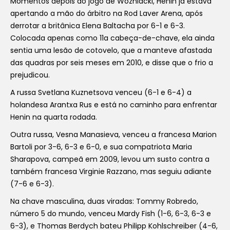
Momentos depois do jogo de Wozniacki, Henin já estava
apertando a mão do árbitro na Rod Laver Arena, após
derrotar a britânica Elena Baltacha por 6-1 e 6-3.
Colocada apenas como 11a cabeça-de-chave, ela ainda
sentia uma lesão de cotovelo, que a manteve afastada
das quadras por seis meses em 2010, e disse que o frio a
prejudicou.
A russa Svetlana Kuznetsova venceu (6-1 e 6-4) a
holandesa Arantxa Rus e está no caminho para enfrentar
Henin na quarta rodada.
Outra russa, Vesna Manasieva, venceu a francesa Marion
Bartoli por 3-6, 6-3 e 6-0, e sua compatriota Maria
Sharapova, campeã em 2009, levou um susto contra a
também francesa Virginie Razzano, mas seguiu adiante
(7-6 e 6-3).
Na chave masculina, duas viradas: Tommy Robredo,
número 5 do mundo, venceu Mardy Fish (1-6, 6-3, 6-3 e
6-3), e Thomas Berdych bateu Philipp Kohlschreiber (4-6,