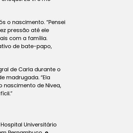
ós o nascimento. “Pensei
ez pressão até ele
is com a família.
tivo de bate-papo,
ral de Carla durante o
de madrugada. “Ela
do nascimento de Nivea,
cil.”
Hospital Universitário
a em Pernambuco,
o