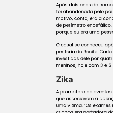
Após dois anos de namor
foi abandonada pelo pai 
motivo, conta, era a co
de perímetro encefálico.
porque eu era uma pesso
O casal se conheceu apó
periferia do Recife. Car
investidas dele por qua
meninos, hoje com 3 e 5 
Zika
A promotora de eventos 
que associavam a doença 
uma vítima. “Os exames 
criança era portadora d