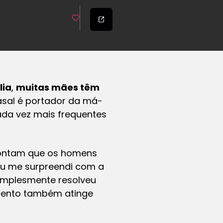
lia
,
muitas mães têm
asal é portador da má-
da vez mais frequentes
contam que os homens
“Eu me surpreendi com a
simplesmente resolveu
pimento também atinge