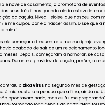
o e nove de casamento, a promotora de eventos C
dos seus três filhos quando ainda estava intern
ndição da caçula, Nivea Heloise, que nasceu com 
 “Ele me culpou por ela nascer assim. Disse que a
a ruim.”
s ele começar a frequentar a mesma igreja evan
la havia acabado de sair de um relacionamento long
tro meses. Depois, começaram a namorar, se casa
anos. Durante a gravidez da caçula, porém, a rel
contraiu o
zika vírus
no segundo mês de gestação.
à microcefalia e pensou que a filha, ainda no út
não apontavam nada, mas eu fui me preparando”, 
a má-formação logo depois do parto. “Não foi um 