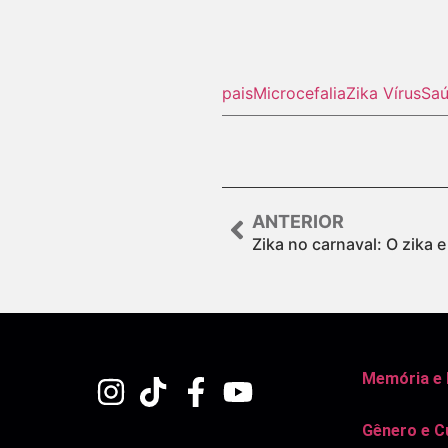
pais
Microcefalia
Zika Vírus
Sa
ANTERIOR
Zika no carnaval: O zika 
Memória e
Gênero e C