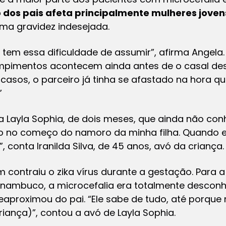
dos pais afeta principalmente mulheres joven
uma gravidez indesejada.
em essa dificuldade de assumir”, afirma Angela
ompimentos acontecem ainda antes de o casal des
 casos, o parceiro já tinha se afastado na hora q
”
 Layla Sophia, de dois meses, que ainda não conh
go no começo do namoro da minha filha. Quando 
”, conta Iranilda Silva, de 45 anos, avó da criança.
m contraiu o zika vírus durante a gestação. Para a 
Pernambuco, a microcefalia era totalmente desco
eaproximou do pai. “Ele sabe de tudo, até porque
riança)”, contou a avó de Layla Sophia.