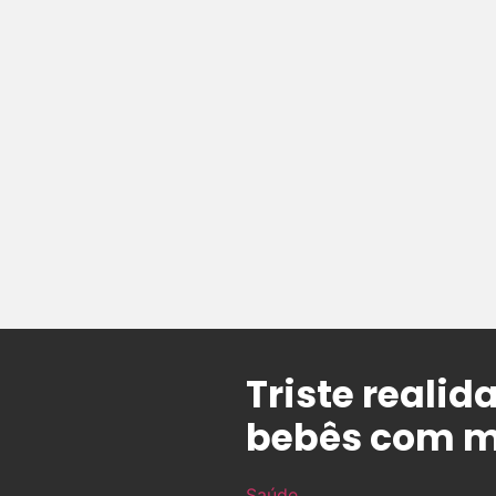
Triste real
bebês com m
Saúde