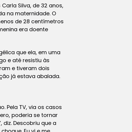
arla Silva, de 32 anos,
ada na maternidade. O
menos de 28 centímetros
 menina era doente
gélica que ela, em uma
o e até resistiu às
ram e tiveram dois
ação já estava abalada.
 Pela TV, via os casos
ero, poderia se tornar
diz. Descobriu que a
choque. Eu vi e me