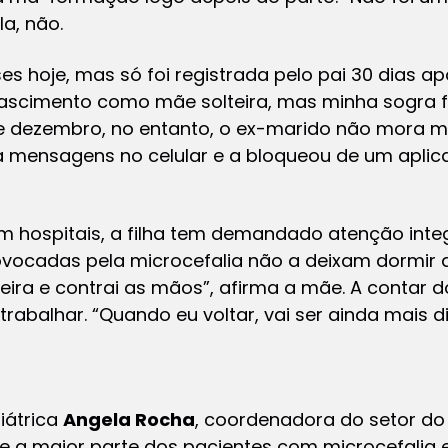
la, não.
s hoje, mas só foi registrada pelo pai 30 dias ap
nascimento como mãe solteira, mas minha sogra f
de dezembro, no entanto, o ex-marido não mora ma
mensagens no celular e a bloqueou de um aplica
 hospitais, a filha tem demandado atenção integ
rovocadas pela microcefalia não a deixam dormir 
teira e contrai as mãos”, afirma a mãe. A contar 
rabalhar. “Quando eu voltar, vai ser ainda mais difí
iátrica
Angela Rocha
, coordenadora do setor do 
e a maior parte dos pacientes com microcefali