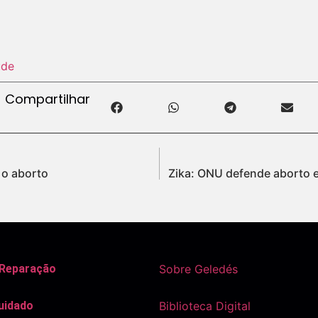
úde
Compartilhar
e o aborto
Zika: ONU defende aborto e
 Reparação
Sobre Geledés
uidado
Biblioteca Digital