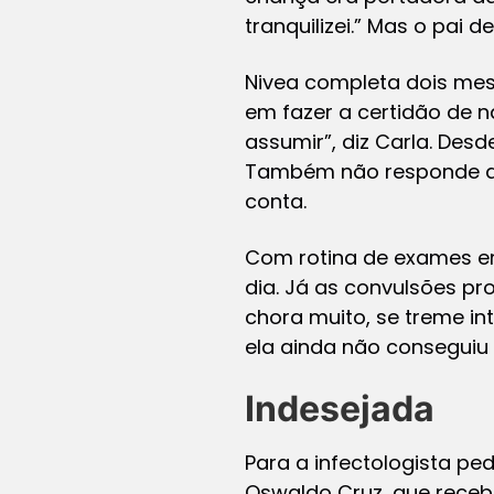
tranquilizei.” Mas o pai de
Nivea completa dois mese
em fazer a certidão de 
assumir”, diz Carla. Des
Também não responde a 
conta.
Com rotina de exames em
dia. Já as convulsões p
chora muito, se treme in
ela ainda não conseguiu t
Indesejada
Para a infectologista ped
Oswaldo Cruz, que receb