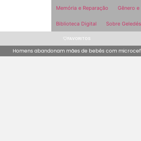
Memória e Reparação
Gênero e
Biblioteca Digital
Sobre Geledés
FAVORITOS
Homens abandonam mães de bebês com microcefa