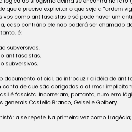
o lógica do silogismo acima se encontra no fato 
e que é preciso explicitar o que seja a “ordem vi
rsivos como antifascistas e só pode haver um anti
ta, caso contrário ele não poderá ser chamado de
tanto, é:
ão subversivos.
 antifascistas.
o subversivos.
 documento oficial, ao introduzir a idéia de ant
 conta de que são obrigados a afirmar implicit
sil é fascista. Incorreram, portanto, num erro lógi
s generais Castello Branco, Geisel e Golbery.
istória se repete. Na primeira vez como tragédi