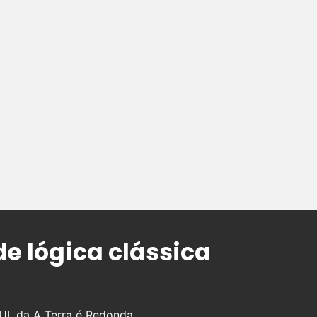
e lógica clássica
, da A Terra é Redonda