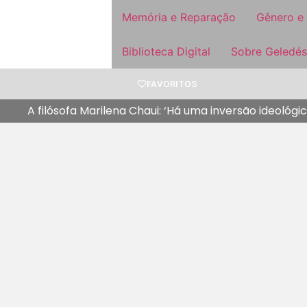
Memória e Reparação
Gênero e
Biblioteca Digital
Sobre Geledés
FAVORITOS
A filósofa Marilena Chaui: ‘Há uma inversão ideológi