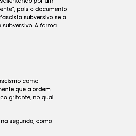
(salientando por um
gente”, pois o documento
fascista subversivo se a
 subversivo. A forma
ifascismo como
amente que a ordem
co gritante, no qual
a; na segunda, como