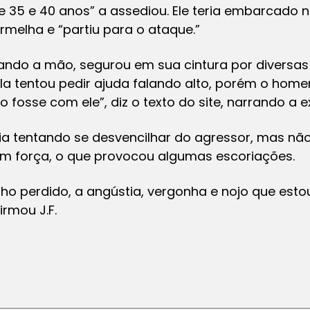
e 35 e 40 anos” a assediou. Ele teria embarcado 
rmelha e “partiu para o ataque.”
ndo a mão, segurou em sua cintura por diversas 
la tentou pedir ajuda falando alto, porém o home
fosse com ele”, diz o texto do site, narrando a ex
ia tentando se desvencilhar do agressor, mas não t
om força, o que provocou algumas escoriações.
alho perdido, a angústia, vergonha e nojo que est
irmou J.F.