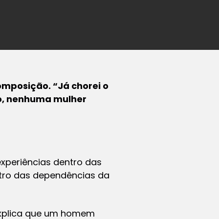
omposição. “Já chorei o
do, nenhuma mulher
experiências dentro das
ntro das dependências da
 explica que um homem