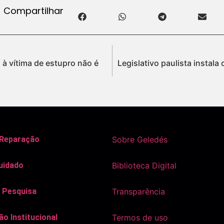
Compartilhar
 à vítima de estupro não é
Legislativo paulista instala
 Reparação
Sobre Geledés
uidado
Biblioteca Digital
 Pesquisa
Transparência
o Institucional
Termos de uso