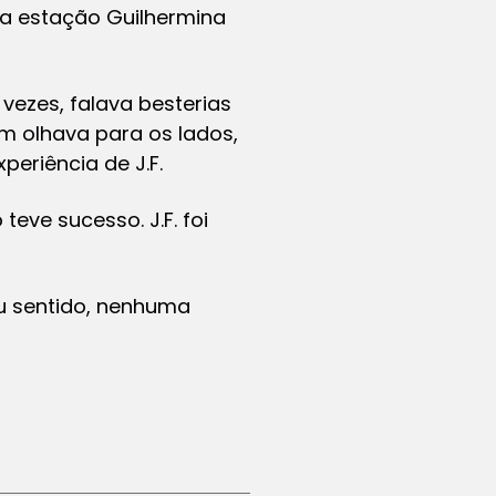
na estação Guilhermina
vezes, falava besterias
m olhava para os lados,
periência de J.F.
eve sucesso. J.F. foi
ou sentido, nenhuma