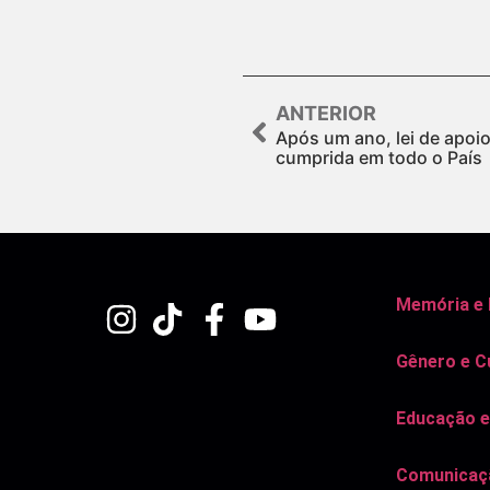
ANTERIOR
Após um ano, lei de apoio
cumprida em todo o País
Memória e
Gênero e C
Educação e
Comunicaçã