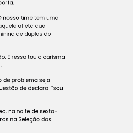
porta.
 O nosso time tem uma
aquele atleta que
minino de duplas do
o. E ressaltou o carisma
.
po de problema seja
questão de declara: “sou
o, na noite de sexta-
gros na Seleção dos