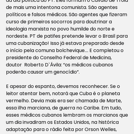
da ala política do PT. Eles formam o Cavalo de Troia
de mais uma intentona comunista. São agentes
políticos e falsos médicos. São agentes que fizeram
curso de primeiros socorros para doutrinar a
ideologia marxista no povo humilde do norte e
nordeste. PT de patifes pretende levar o Brasil para
uma cubanização! Isso já estava preparado desde
o início pela comuna bolchevique…. E completou o
presidente do Conselho Federal de Medicina,
doutor Roberto D`Ávila: “os médicos cubanos
poderão causar um genocídio”.
E apesar do espanto, devemos reconhecer. Se o
leitor atentar bem, notará que Cuba é o planeta
vermelho. Devia mais era ser chamada de Marte,
essa ilha marciana, de guerra no Caribe. Em tudo,
esses médicos cubanos lembram os marcianos que
um dia invadiram os Estados Unidos, na histórica
adaptação para o rádio feita por Orson Welles,