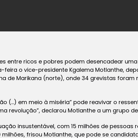
s entre ricos e pobres podem desencadear uma 
ta-feira o vice-presidente Kgalema Motlanthe, dep
a de Marikana (norte), onde 34 grevistas foram m
 (…) em meio à miséria” pode reavivar o ressent
ma revolução”, declarou Motlanthe a um grupo de j
ação insustentável, com 15 milhões de pessoas re
milhões, frisou Motlanthe, que pode se candida