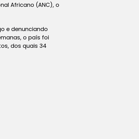
al Africano (ANC), o
ego e denunciando
emanas, o país foi
tos, dos quais 34