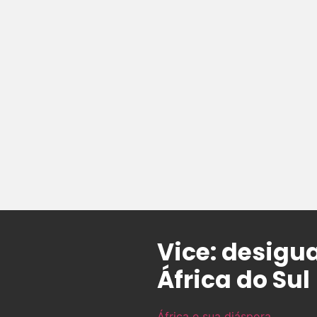
Vice: desigu
África do Sul
África e sua diáspora