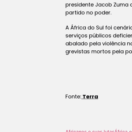
presidente Jacob Zuma d
partido no poder.
A África do Sul foi cená
serviços públicos defici
abalado pela violência n
grevistas mortos pela pol
Fonte:
Terra
Africanos e suas lutas
África 