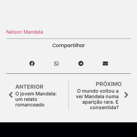
Nelson Mandela
Compartilhar
PRÓXIMO
ANTERIOR
O mundo voltou a
O jovem Mandela:
ver Mandela numa
um relato
aparição rara. E
romanceado
consentida?