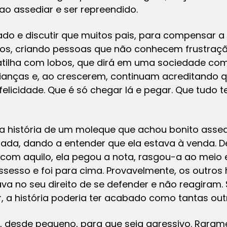
 ao assediar e ser repreendido.
do e discutir que muitos pais, para compensar a
lhos, criando pessoas que não conhecem frustraç
tilha com lobos, que dirá em uma sociedade com
ianças e, ao crescerem, continuam acreditando
 felicidade. Que é só chegar lá e pegar. Que tudo 
i a história de um moleque que achou bonito as
lada, dando a entender que ela estava à venda. De
com aquilo, ela pegou a nota, rasgou-a ao meio e
ossesso e foi para cima. Provavelmente, os outros
a no seu direito de se defender e não reagiram.
 a história poderia ter acabado como tantas out
esde pequeno, para que seja agressivo. Rarame