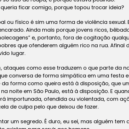
ão queria ficar comigo, porque topou trocar ideia?
bal ou físico é sim uma forma de violência sexual.
 encarado. Ainda mais porque jovens ricos, bêba
lecagens” e, portanto, fora de cogitação qualque
obres que ofenderem alguém rico na rua. Afinal d
ido lugar.
s, ataques como esse traduzem o que parte da 
ue conversa de forma simpática em uma festa es
 da forma como queira está à disposição, que 
na noite em São Paulo, está à disposição. E qu
erá importunada, ofendida ou violentada, com açõ
la de culpa pelo que deixou de fazer.
ntar um segredo. É duro, eu sei, mas alguém tem 