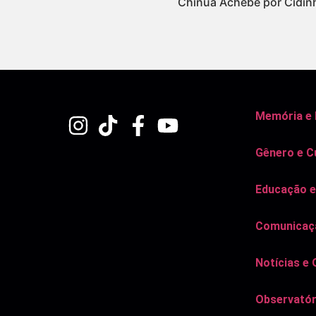
Chinua Achebe por Cidinh
Memória e
Gênero e C
Educação e
Comunicaçã
Notícias e 
Observatór