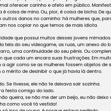
rmal oferecer carinho e afeto em público. Manifes
é coisa de mina. Ou, pior, é coisa de bicha. De q
 outros danos no caminho: há mulheres que, par
m nos copiar no que temos de mais idiota.
sidade que possui muitos desses jovens mimado
a tela do seu videogame, as ruas, um anexo do 
arro, uma continuidade do seu pênis. Ou complem
 que cada um encara suas frustrações. Em muit
a agir como se as mulheres fossem objetos de s
o mérito de desinibir o que já havia lá dentro.
 Se tivesse, ele não te deixava sair sozinha.
ra festa comigo do lado.
ão queira, se não me der um beijo, eu não deixo v
lha como você tá vestida!
 só isso de roupa, é porque estava pedindo.