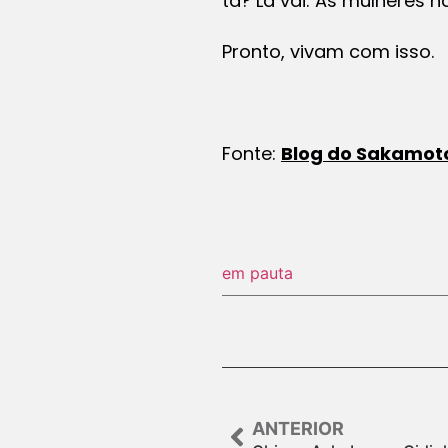
tá? Lá vai: As mulheres 
Pronto, vivam com isso.
Fonte:
Blog do Sakamot
em pauta
ANTERIOR