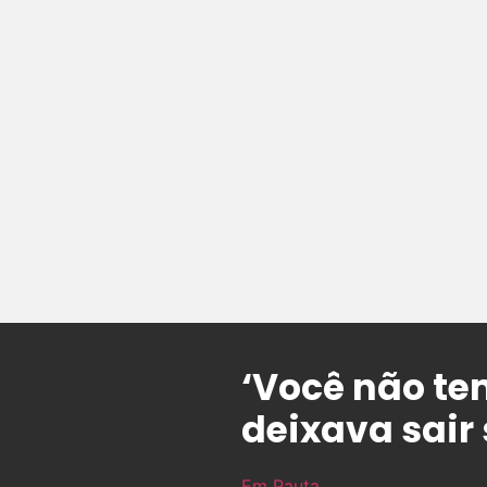
‘Você não te
deixava sair
Em Pauta