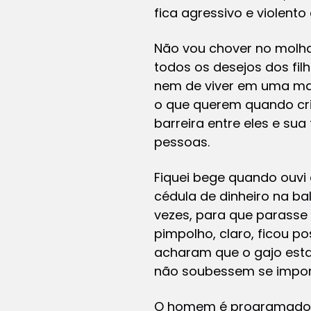
fica agressivo e violento
Não vou chover no molha
todos os desejos dos fi
nem de viver em uma ma
o que querem quando cr
barreira entre eles e sua
pessoas.
Fiquei bege quando ouv
cédula de dinheiro na ba
vezes, para que parasse 
pimpolho, claro, ficou p
acharam que o gajo estav
não soubessem se impor,
O homem é programado, d