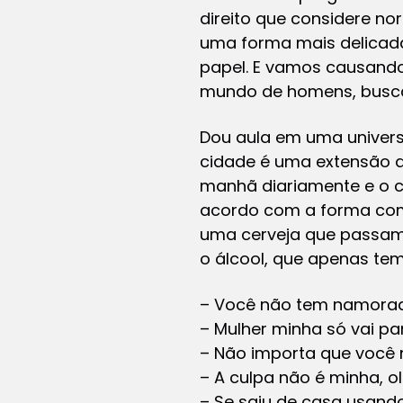
direito que considere no
uma forma mais delicada 
papel. E vamos causando
mundo de homens, busca
Dou aula em uma univer
cidade é uma extensão d
manhã diariamente e o c
acordo com a forma com
uma cerveja que passam 
o álcool, que apenas tem 
– Você não tem namorado.
– Mulher minha só vai pa
– Não importa que você n
– A culpa não é minha, o
– Se saiu de casa usando