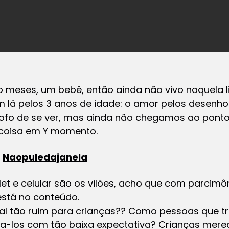
o meses, um bebê, então ainda não vivo naquela 
 lá pelos 3 anos de idade: o amor pelos desenhos 
 fofo de se ver, mas ainda não chegamos ao ponto
X coisa em Y momento.
o
Naopuledajanela
let e celular são os vilões, acho que com parcimô
stá no conteúdo.
al tão ruim para crianças?? Como pessoas que t
iza-los com tão baixa expectativa? Crianças me