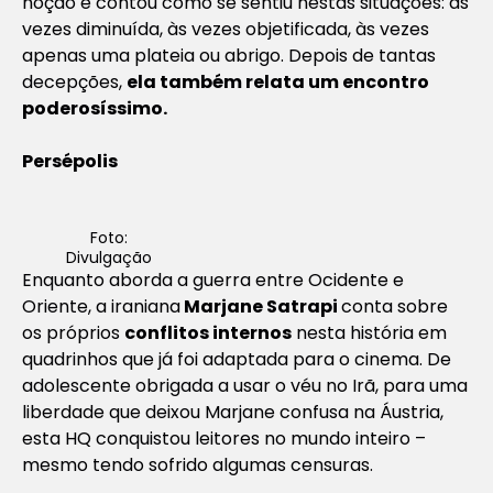
noção e contou como se sentiu nestas situações: às
vezes diminuída, às vezes objetificada, às vezes
apenas uma plateia ou abrigo. Depois de tantas
decepções,
ela também relata um encontro
poderosíssimo.
Persépolis
Foto:
Divulgação
Enquanto aborda a guerra entre Ocidente e
Oriente, a iraniana
Marjane Satrapi
conta sobre
os próprios
conflitos internos
nesta história em
quadrinhos que já foi adaptada para o cinema. De
adolescente obrigada a usar o véu no Irã, para uma
liberdade que deixou Marjane confusa na Áustria,
esta HQ conquistou leitores no mundo inteiro –
mesmo tendo sofrido algumas censuras.