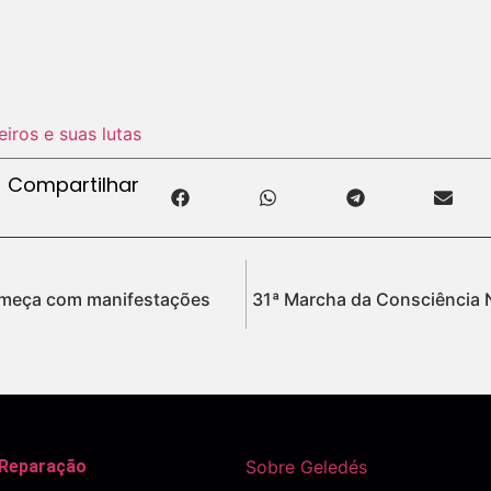
eiros e suas lutas
Compartilhar
 começa com manifestações
31ª Marcha da Consciência 
 Reparação
Sobre Geledés