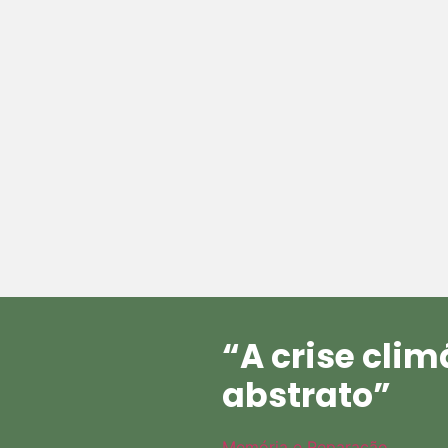
“A crise cli
abstrato”
Memória e Reparação