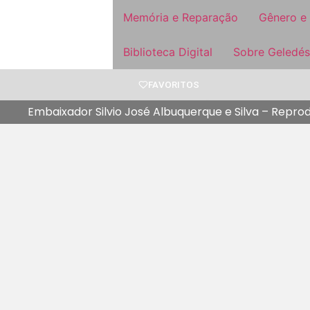
Memória e Reparação
Gênero e
Biblioteca Digital
Sobre Geledés
FAVORITOS
Embaixador Silvio José Albuquerque e Silva – Repr