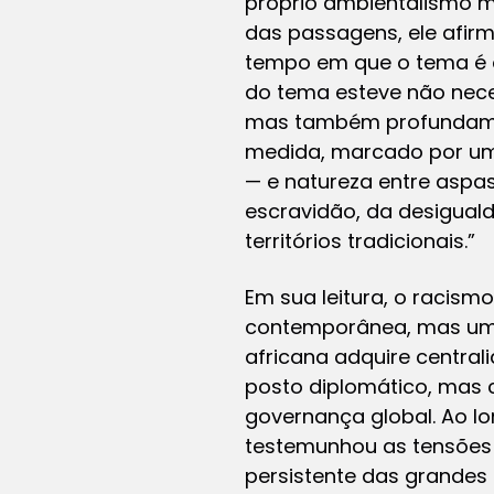
próprio ambientalismo m
das passagens, ele afir
tempo em que o tema é ó
do tema esteve não nece
mas também profundame
medida, marcado por uma
— e natureza entre aspa
escravidão, da desiguald
territórios tradicionais.”
Em sua leitura, o racism
contemporânea, mas uma 
africana adquire centrali
posto diplomático, mas 
governança global. Ao lo
testemunhou as tensões e
persistente das grandes 