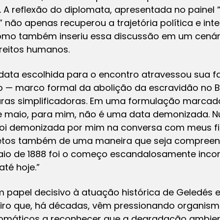
a. A reflexão do diplomata, apresentada no painel
 não apenas recuperou a trajetória política e inte
omo também inseriu essa discussão em um cenár
ireitos humanos.
data escolhida para o encontro atravessou sua fal
io — marco formal da abolição da escravidão no Bra
turas simplificadoras. Em uma formulação marcad
 de maio, para mim, não é uma data demonizada. 
foi demonizada por mim na conversa com meus fil
os também de uma maneira que seja compreensí
aio de 1888 foi o começo escandalosamente inco
té hoje.”
m papel decisivo à atuação histórica de Geledés 
iro que, há décadas, vêm pressionando organismos
lomáticos a reconhecer que a degradação ambien