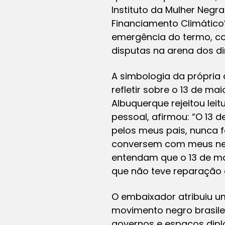
Instituto da Mulher Negr
Financiamento Climático”
emergência do termo, c
disputas na arena dos d
A simbologia da própria 
refletir sobre o 13 de ma
Albuquerque rejeitou lei
pessoal, afirmou: “O 13
pelos meus pais, nunca 
conversem com meus net
entendam que o 13 de m
que não teve reparação a
O embaixador atribuiu u
movimento negro brasile
governos e espaços dip