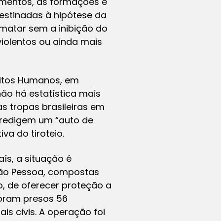
lamentos, as formações e
stinadas à hipótese da
matar sem a inibição do
 violentos ou ainda mais
eitos Humanos, em
não há estatística mais
as tropas brasileiras em
 redigem um “auto de
va do tiroteio.
aís, a situação é
João Pessoa, compostas
io, de oferecer proteção a
Foram presos 56
ais civis. A operação foi