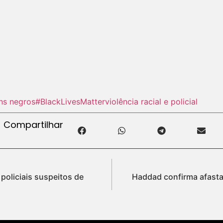
ns negros
#BlackLivesMatter
violência racial e policial
Compartilhar
policiais suspeitos de
Haddad confirma afast