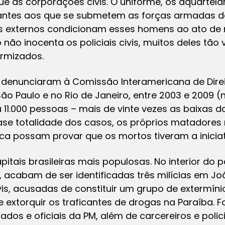
ue as corporações civis. O uniforme, os aquarte
antes aos que se submetem as forças armadas de
os externos condicionam esses homens ao ato de 
 não inocenta os policiais civis, muitos deles tão
ormizados.
s denunciaram à Comissão Interamericana de Dir
o Paulo e no Rio de Janeiro, entre 2003 e 2009 (
u 11.000 pessoas – mais de vinte vezes as baixas d
uase totalidade dos casos, os próprios matadores
ca possam provar que os mortos tiveram a iniciati
itais brasileiras mais populosas. No interior do p
, acabam de ser identificadas três milícias em 
civis, acusadas de constituir um grupo de extermín
 extorquir os traficantes de drogas na Paraíba. 
dados e oficiais da PM, além de carcereiros e polici