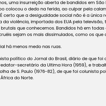
nos, uma insurreição aberta de bandidos em São 
 colocou o dedo na ferida, ao culpar pela calam
 É certo que a desigualdade social não é a única 
ra da violência, importada dos EUA pela televisão,
 brutais que conhecemos. Bandidos há em todas a
cruéis sejam os mais dissimulados, como os que 
cial há menos medo nas ruas.
ta político do Jornal do Brasil, diário de que fo
 redator-secretário da Ultima Hora (1959), e trabal
 Folha de S. Paulo (1976-82), de que foi colunista p
 África do Norte.