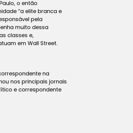
Paulo, o então
idade “a elite branca e
responsável pela
 tenha muito dessa
s classes e,
atuam em Wall Street.
i correspondente na
hou nos principais jornais
olítico e correspondente