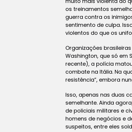
muito mais violenta do q
os treinamentos semelh
guerra contra os inimig
sentimento de culpa. Isso
violentos do que os unif
Organizações brasileira
Washington, que só em Sã
recente), a polícia mato
combate na Itália. Na q
resistência”, embora nun
Isso, apenas nas duas cap
semelhante. Ainda agora
de policiais militares e 
homens de negócios e de
suspeitos, entre eles sol