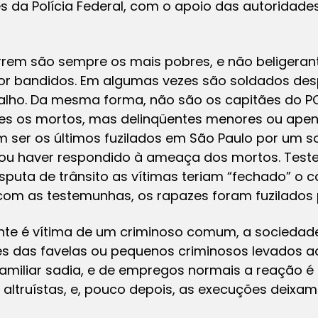
s da Polícia Federal, com o apoio das autoridade
rem são sempre os mais pobres, e não beligerant
por bandidos. Em algumas vezes são soldados des
lho. Da mesma forma, não são os capitães do PC
es os mortos, mas delinqüentes menores ou apen
 ser os últimos fuzilados em São Paulo por um 
egou haver respondido à ameaça dos mortos. Tes
puta de trânsito as vítimas teriam “fechado” o car
om as testemunhas, os rapazes foram fuzilados pe
e é vítima de um criminoso comum, a sociedade
 das favelas ou pequenos criminosos levados ao 
familiar sadia, e de empregos normais a reação é
altruístas, e, pouco depois, as execuções deixam 