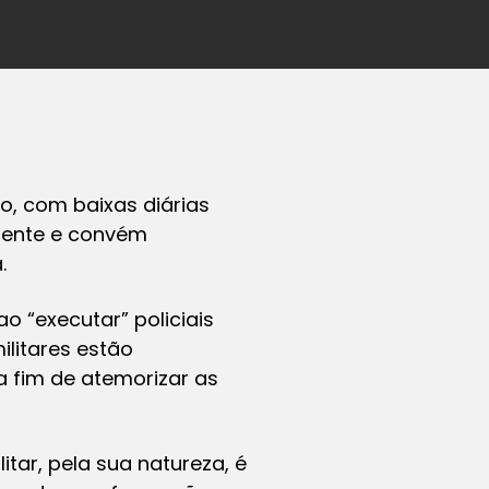
lo, com baixas diárias
emente e convém
.
o “executar” policiais
ilitares estão
 fim de atemorizar as
itar, pela sua natureza, é