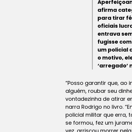
Aperfeiçoam
afirma cate
para tirar f
oficiais lu
entrava sem
fugisse com 
um policial
o motivo, e
‘arregado’ 
“Posso garantir que, ao 
alguém, roubar seu dinhe
vontadezinha de atirar 
narra Rodrigo no livro. 
policial militar que er
se formou, fez um juram
vez, arriscou morrer pela