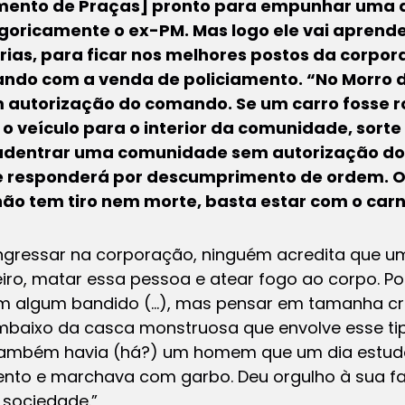
ento de Praças] pronto para empunhar uma a
goricamente o ex-PM. Mas logo ele vai aprend
érias, para ficar nos melhores postos da corpor
crando com a venda de policiamento. “No Morro
 autorização do comando. Se um carro fosse r
o veículo para o interior da comunidade, sorte 
 adentrar uma comunidade sem autorização d
le responderá por descumprimento de ordem. O
não tem tiro nem morte, basta estar com o carn
ingressar na corporação, ninguém acredita que um
iro, matar essa pessoa e atear fogo ao corpo. P
em algum bandido (…), mas pensar em tamanha cru
“Embaixo da casca monstruosa que envolve esse ti
ra, também havia (há?) um homem que um dia estu
ento e marchava com garbo. Deu orgulho à sua f
 sociedade.”