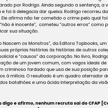
sparado por Rodrigo. Ainda segundo a sentença, a v
 e foi à delegacia dar queixa. Rodrigo recorreu d
). Ele afirma não ter cometido o crime pelo qual f
“não é inocente”, cometeu “outros erros” como pol
car sua situação.
omo Nascem os Monstros”, da Editora Topbooks, um
suas próprias histórias às histórias de outros col
olicial e “causos” da corporação. No livro, Rodr
rmação de um jovem comum, com vagos ideais de 
 criminoso fardado que usa de sua posição para
ços à milícia. O resultado é um quadro aterrador 
 dos batalhões e uma ácida interpretação da vis
 digo e afirmo, nenhum recruta sai do CFAP [