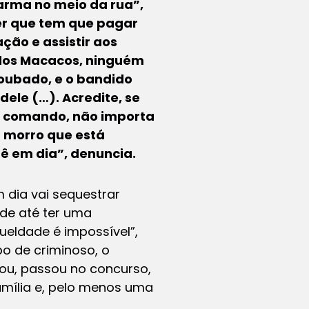
rma no meio da rua”,
er que tem que pagar
ação e assistir aos
 dos Macacos, ninguém
oubado, e o bandido
dele (…). Acredite, se
o comando, não importa
 morro que está
ê em dia”, denuncia.
 dia vai sequestrar
ode até ter uma
eldade é impossível”,
po de criminoso, o
dou, passou no concurso,
amília e, pelo menos uma