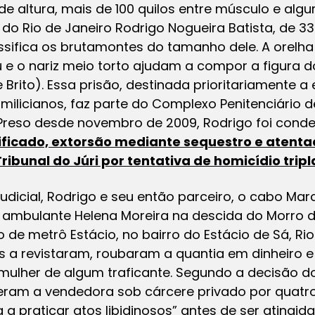
 altura, mais de 100 quilos entre músculo e algu
r do Rio de Janeiro Rodrigo Nogueira Batista, de 
assifica os brutamontes do tamanho dele. A orelh
su e o nariz meio torto ajudam a compor a figura
 Brito). Essa prisão, destinada prioritariamente a 
 milicianos, faz parte do Complexo Penitenciário 
 Preso desde novembro de 2009, Rodrigo foi conden
lificado, extorsão mediante sequestro e atenta
Tribunal do Júri por tentativa de homicídio tri
dicial, Rodrigo e seu então parceiro, o cabo Mar
mbulante Helena Moreira na descida do Morro de
o de metrô Estácio, no bairro do Estácio de Sá, Rio
iais a revistaram, roubaram a quantia em dinheiro
ulher de algum traficante. Segundo a decisão do 
veram a vendedora sob cárcere privado por quatro
a praticar atos libidinosos” antes de ser atingida 