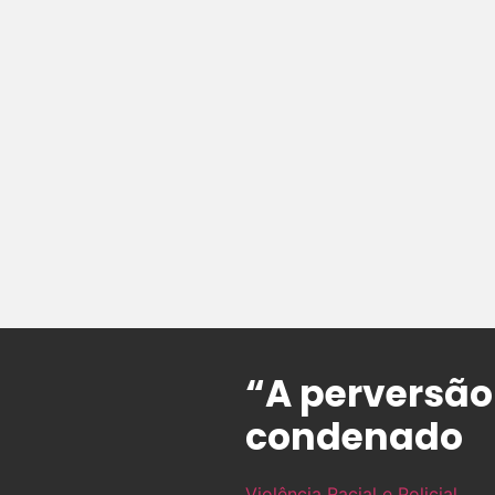
“A perversão
condenado
Violência Racial e Policial