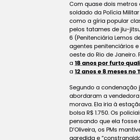
Com quase dois metros de
soldado da Polícia Milita
como a gíria popular cl
pelos tatames de jiu-jit
6 (Penitenciária Lemos de
agentes penitenciários e
oeste do Rio de Janeiro.
a
18 anos por furto qua
a
12 anos e 8 meses no 
Segundo a condenação ju
abordaram a vendedora a
morava. Ela iria à estaçã
bolsa R$ 1.750. Os polic
pensando que ela fosse m
D’Oliveira, os PMs manti
agredida e “constrangida 