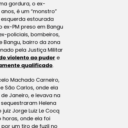
ma gordura, o ex-
33 anos, é um “monstro”
a esquerda estourada
 do ex-PM preso em Bangu
ex-policiais, bombeiros,
de Bangu, bairro da zona
ado pela Justiça Militar
do violento ao pudor
e
plamente qualificado
.
celo Machado Carneiro,
 São Carlos, onde ela
 de Janeiro, e levava na
 e sequestraram Helena
juiz Jorge Luiz Le Cocq
 horas, onde ela foi
por um tiro de fuzil no