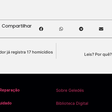
Compartilhar
or já registra 17 homicídios
Leis? Por quê?
 Reparação
Sobre Geledés
uidado
Biblioteca Digital