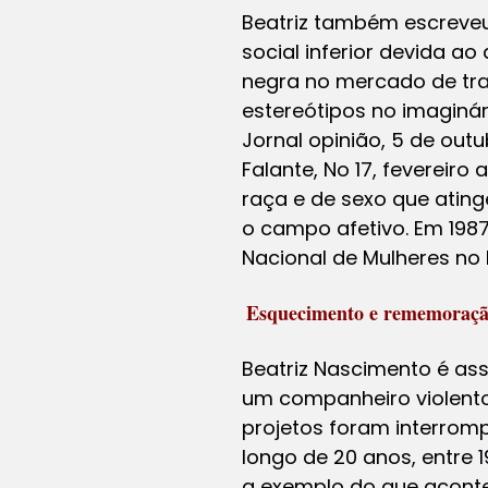
Beatriz também escreveu
social inferior devida 
negra no mercado de trab
estereótipos no imaginár
Jornal opinião, 5 de outu
Falante, No 17, fevereiro
raça e de sexo que atin
o campo afetivo. Em 1987
Nacional de Mulheres no B
Esquecimento e rememoraç
Beatriz Nascimento é as
um companheiro violento
projetos foram interrom
longo de 20 anos, entre 19
a exemplo do que acontec