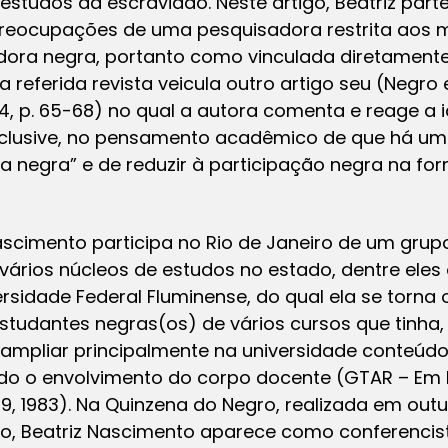
estudos da escravidão. Neste artigo, Beatriz part
eocupações de uma pesquisadora restrita aos mur
dora negra, portanto como vinculada diretament
 referida revista veicula outro artigo seu (Negro 
74, p. 65-68) no qual a autora comenta e reage a 
 inclusive, no pensamento acadêmico de que há um
ura negra” e de reduzir à participação negra na fo
ascimento participa no Rio de Janeiro de um grup
ários núcleos de estudos no estado, dentre eles
sidade Federal Fluminense, do qual ela se torna 
studantes negras(os) de vários cursos que tinha, 
e ampliar principalmente na universidade conteúd
jando o envolvimento do corpo docente (GTAR – E
-9, 1983). Na Quinzena do Negro, realizada em outu
lo, Beatriz Nascimento aparece como conferencis