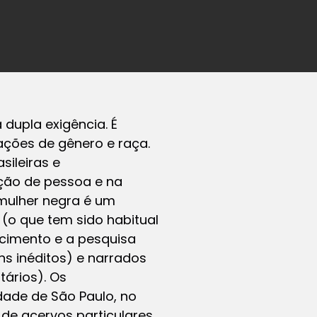
 dupla exigência. É
ações de gênero e raça.
sileiras e
ção de pessoa e na
 mulher negra é um
 (o que tem sido habitual
scimento e a pesquisa
ns inéditos) e narrados
ários). Os
dade de São Paulo, no
 de acervos particulares