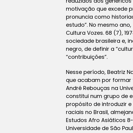
reduzidos aos genéricos 
motivação que excede pr
pronuncia como historia
estudo”. No mesmo ano, a
Cultura Vozes. 68 (7), 19
sociedade brasileira e,
negro, de definir a “cult
“contribuições”.
Nesse período, Beatriz N
que acabam por formar v
André Rebouças na Univer
constitui num grupo de e
propósito de introduzir 
raciais no Brasil, alme
Estudos Afro Asiáticos 8
Universidade de São Pau