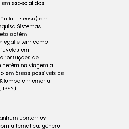
, em especial dos
ção latu sensu) em
esquisa Sistemas
ojeto obtém
Senegal e tem como
 favelas em
e restrições de
se detém na viagem a
po em áreas passíveis de
 (Kilombo e memória
 1982).
 ganham contornos
 com a temática: gênero