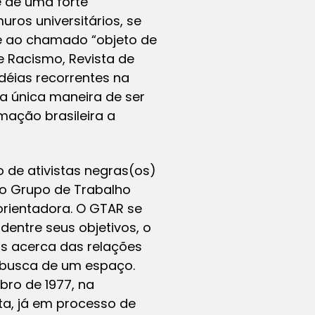
e de uma forte
os universitários, se
e ao chamado “objeto de
e Racismo, Revista de
idéias recorrentes na
a única maneira de ser
rmação brasileira a
o de ativistas negras(os)
 o Grupo de Trabalho
orientadora. O GTAR se
dentre seus objetivos, o
os acerca das relações
m busca de um espaço.
bro de 1977, na
ta, já em processo de