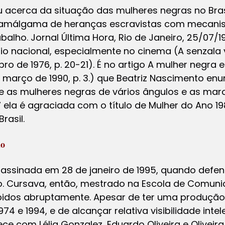
 acerca da situação das mulheres negras no Bras
ao amálgama de heranças escravistas com mecani
alho. Jornal Última Hora, Rio de Janeiro, 25/07/
io nacional, especialmente no cinema (A senzala 
bro de 1976, p. 20-21). É no artigo A mulher negra 
 a março de 1990, p. 3.) que Beatriz Nascimento en
ge as mulheres negras de vários ângulos e as mar
 ela é agraciada com o título de Mulher do Ano 1
rasil.
ão
sassinada em 28 de janeiro de 1995, quando defe
. Cursava, então, mestrado na Escola de Comuni
pidos abruptamente. Apesar de ter uma produção
74 e 1994, e de alcançar relativa visibilidade intel
e com Lélia Gonzalez, Eduardo Oliveira e Oliveir