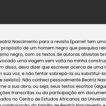
eatriz Nascimento para a revista Eparrei! tem uma
 o propósito de um homem negro que pesquisa rel
mo negro, com os textos de autoras ativistas bra
ovocado uma viagem sem volta na minha constru
ém disso, devo dizer que escrever acerca de uma
m sua voz, e não tentar sobrepô-la ou substituí-la
e sexista). Não conheci pessoalmente Beatriz Na
ne a sua obra, ou seja, seus textos escritos (algu
ões transcritas ou da participação em document
ados no Centro de Estudos Africanos da Universi
 colaboração da família de Beatriz Nascimento e