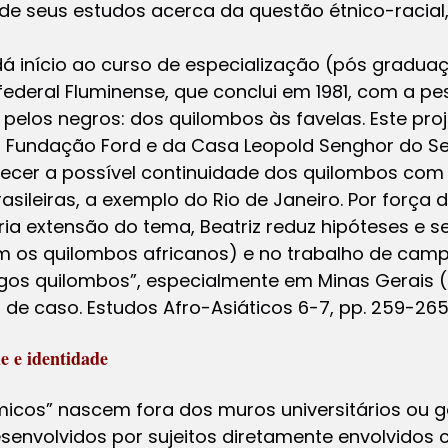
de seus estudos acerca da questão étnico-racial
dá início ao curso de especialização (pós gradua
 federal Fluminense, que conclui em 1981, com a p
 pelos negros: dos quilombos às favelas. Este pr
a Fundação Ford e da Casa Leopold Senghor do 
elecer a possível continuidade dos quilombos com
sileiras, a exemplo do Rio de Janeiro. Por força d
ria extensão do tema, Beatriz reduz hipóteses e 
m os quilombos africanos) e no trabalho de cam
igos quilombos”, especialmente em Minas Gerais
de caso. Estudos Afro-Asiáticos 6-7, pp. 259-265,
e e identidade
icos” nascem fora dos muros universitários ou
senvolvidos por sujeitos diretamente envolvidos