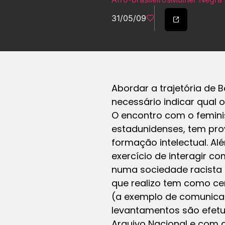
31/05/09
Abordar a trajetória de B
necessário indicar qual
O encontro com o feminis
estadunidenses, tem pr
formação intelectual. Al
exercício de interagir co
numa sociedade racista 
que realizo tem como cer
(a exemplo de comunicaç
levantamentos são efetu
Arquivo Nacional e com a