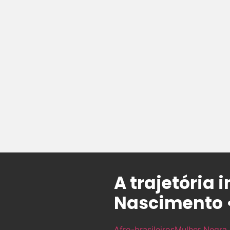
A trajetória 
Nascimento 
Afro-brasileiros
Mulher Negra