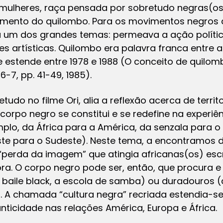
mulheres, raça pensada por sobretudo negras(os),
imento do quilombo. Para os movimentos negros 
a um dos grandes temas: permeava a ação polític
s artísticas. Quilombo era palavra franca entre 
estende entre 1978 e 1988 (O conceito de quilombo
6-7, pp. 41-49, 1985).
tudo no filme Ori, alia a reflexão acerca de terri
 corpo negro se constitui e se redefine na experiê
plo, da África para a América, da senzala para 
ste para o Sudeste). Neste tema, a encontramos 
“perda da imagem” que atingia africanas(os) esc
a. O corpo negro pode ser, então, que procura e 
(o baile black, a escola de samba) ou duradouros (
). A chamada “cultura negra” recriada estendia-se
ticidade nas relações América, Europa e África.