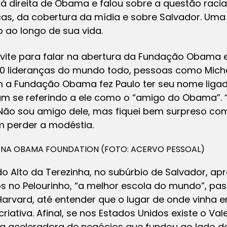
 à direita de Obama e falou sobre a questão racial
s, da cobertura da mídia e sobre Salvador. Uma
 ao longo de sua vida.
nvite para falar na abertura da Fundação Obama
0 lideranças do mundo todo, pessoas como Mich
m a Fundação Obama fez Paulo ter seu nome ligad
am se referindo a ele como o “amigo do Obama”.
 Não sou amigo dele, mas fiquei bem surpreso co
em perder a modéstia.
 NA OBAMA FOUNDATION (FOTO: ACERVO PESSOAL)
do Alto da Terezinha, no subúrbio de Salvador, ap
 no Pelourinho, “a melhor escola do mundo”, p
arvard, até entender que o lugar de onde vinha 
iativa. Afinal, se nos Estados Unidos existe o Vale
 aceleradora de negócios que fundou ao lado de Í