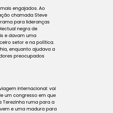
s mais engajados. Ao
zação chamada Steve
ograma para lideranças
electual negra de
nais e davam uma
iro setor e na política.
ahia, enquanto ajudava a
cadores preocupados
viagem internacional: vai
 de um congresso em que
a Terezinha ruma para a
 jovem e uma madura para