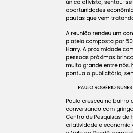
único ativista, sentou-se
oportunidades econômica
pautas que vem tratando
A reunião rendeu um co
plateia composta por 50
Harry. A proximidade co
pessoas próximas brinc
muito grande entre nós.
pontua o publicitário, s
PAULO ROGÉRIO NUNES
Paulo cresceu no bairro 
conversando com gringos
Centro de Pesquisas de H
criatividade e economia cr
o Vale do Dendê, nome da