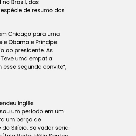
 no Brasil, das
 espécie de resumo das
 em Chicago para uma
ele Obama e Príncipe
o ao presidente. As
 “Teve uma empatia
m esse segundo convite”,
rendeu inglês
assou um período em um
era um berço de
 do Silício, Salvador seria
tala Herta, Hélio Santos