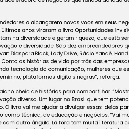
ndedores a alcançarem novos voos em seus negóc
timos anos viraram o livro Oportunidades invisí
m na diversidade e geram riqueza, que está sen
inovação e diversidade. São dez empreendedores q
ar: Diaspora.Black, Lady Drive, Rádio Yandê, Hand 
Conto as histórias de vida por trás das empresa
ando tecnologia da comunicação, mulheres que es
minino, plataformas digitais negras”, reforça.
 baiano cheio de histórias para compartilhar. “Mo
ovação diversa. Um lugar no Brasil que tem poten
. O livro vai me ajudar a divulgar essas ideias pa
ção como técnica, de educação e negócios. “Vai m
 com outro ângulo. Lá fora tem muita literatura