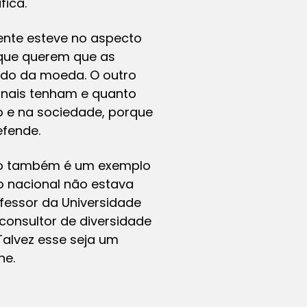
fica.
ente esteve no aspecto
rque querem que as
ado da moeda. O outro
onais tenham e quanto
o e na sociedade, porque
efende.
rio também é um exemplo
o nacional não estava
ofessor da Universidade
consultor de diversidade
alvez esse seja um
ne.