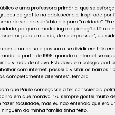
 público e uma professora primária, que se esfor
u grupos de grafite na adolescência, inspirado por
orma de sair do subúrbio e ir para “a cidade”. “Eu
licidade, porque o marketing e a pichação têm a 
apresentar para o mundo, de se expressar”, conside
e com uma bolsa e passou a se dividir em três em
dor a partir de 1998, quando a internet se expan
minha virada de chave. Estudava em colégio partic
lhar com internet, passei a visitar os bairros ri
os completamente diferentes”, lembra.
 com que Paulo começasse a ter consciência políti
bairro em que morava. “Eu sempre gostei muito de
e fazer faculdade, mas eu não entendia que era 
 ninguém da minha família tinha feito.