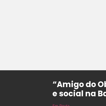
“Amigo do Ob
e social na B
Em Pauta