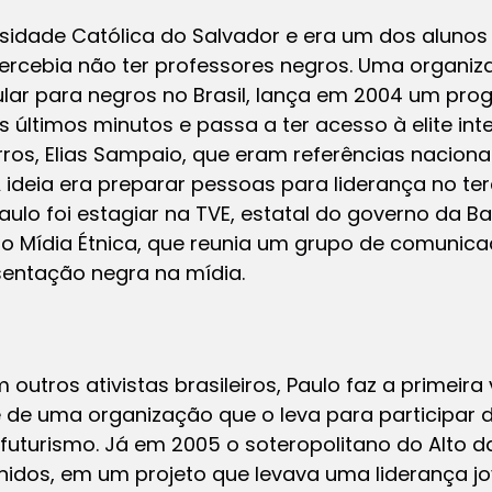
rsidade Católica do Salvador e era um dos aluno
cebia não ter professores negros. Uma organi
bular para negros no Brasil, lança em 2004 um pr
s últimos minutos e passa a ter acesso à elite int
rros, Elias Sampaio, que eram referências nacio
ideia era preparar pessoas para liderança no terce
ulo foi estagiar na TVE, estatal do governo da B
uto Mídia Étnica, que reunia um grupo de comuni
entação negra na mídia.
outros ativistas brasileiros, Paulo faz a primeira 
 de uma organização que o leva para participar
futurismo. Já em 2005 o soteropolitano do Alto d
 Unidos, em um projeto que levava uma liderança