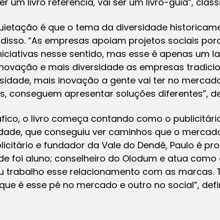
r um livro referência, vai ser um livro-guia”, classi
quietação é que o tema da diversidade historicam
m disso. “As empresas apoiam projetos sociais po
iciativas nesse sentido, mas esse é apenas um l
inovação e mais diversidade as empresas tradici
rsidade, mais inovação a gente vai ter no mercad
es, conseguem apresentar soluções diferentes”, d
áfico, o livro começa contando como o publicitá
idade, que conseguiu ver caminhos que o mercad
icitário e fundador da Vale do Dendê, Paulo é pr
de foi aluno; conselheiro do Olodum e atua como 
u trabalho esse relacionamento com as marcas. T
 que é esse pé no mercado e outro no social”, defi