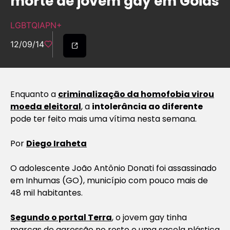
morte de jovem gay em Goiás
LGBTQIAPN+
12/09/14
Enquanto a
criminalização da homofobia virou
moeda eleitoral
, a
intolerância ao diferente
pode ter feito mais uma vítima nesta semana.
Por
Diego Iraheta
O adolescente João Antônio Donati foi assassinado
em Inhumas (GO), município com pouco mais de
48 mil habitantes.
Segundo o portal Terra
, o jovem gay tinha
marcas de agressão no rosto e uma sacola plástica