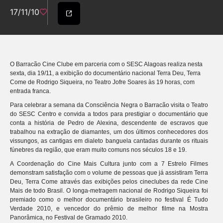
17/11/10
O Barracão Cine Clube em parceria com o SESC Alagoas realiza nesta
sexta, dia 19/11, a exibição do documentário nacional Terra Deu, Terra
Come de Rodrigo Siqueira, no Teatro Jofre Soares às 19 horas, com
entrada franca.
Para celebrar a semana da Consciência Negra o Barracão visita o Teatro
do SESC Centro e convida a todos para prestigiar o documentário que
conta a história de Pedro de Alexina, descendente de escravos que
trabalhou na extração de diamantes, um dos últimos conhecedores dos
vissungos, as cantigas em dialeto banguela cantadas durante os rituais
fúnebres da região, que eram muito comuns nos séculos 18 e 19.
A Coordenação do Cine Mais Cultura junto com a 7 Estrelo Filmes
demonstram satisfação com o volume de pessoas que já assistiram Terra
Deu, Terra Come através das exibições pelos cineclubes da rede Cine
Mais de todo Brasil. O longa-metragem nacional de Rodrigo Siqueira foi
premiado como o melhor documentário brasileiro no festival É Tudo
Verdade 2010, e vencedor do prêmio de melhor filme na Mostra
Panorâmica, no Festival de Gramado 2010.