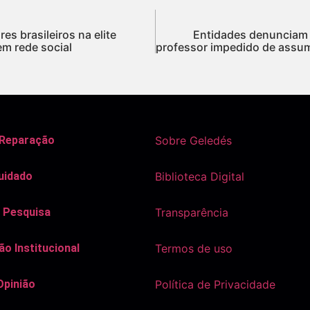
s brasileiros na elite
Entidades denunciam 
em rede social
professor impedido de assum
 Reparação
Sobre Geledés
uidado
Biblioteca Digital
 Pesquisa
Transparência
o Institucional
Termos de uso
Opinião
Política de Privacidade