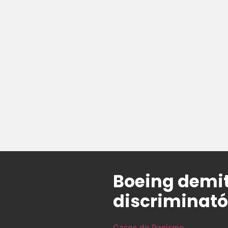
Boeing demit
discriminató
Casos de Racismo