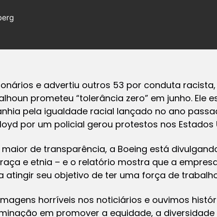
berg
onários e advertiu outros 53 por conduta racista,
lhoun prometeu “tolerância zero” em junho. Ele 
hia pela igualdade racial lançado no ano passa
oyd por um policial gerou protestos nos Estados 
maior de transparência, a Boeing está divulgand
 raça e etnia – e o relatório mostra que a empre
 atingir seu objetivo de ter uma força de trabalho
gens horríveis nos noticiários e ouvimos histó
minação em promover a equidade, a diversidade e