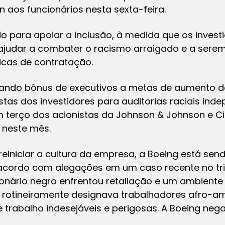
n aos funcionários nesta sexta-feira.
o para apoiar a inclusão, à medida que os inves
judar a combater o racismo arraigado e a serem
icas de contratação.
lando bônus de executivos a metas de aumento d
tas dos investidores para auditorias raciais in
 terço dos acionistas da Johnson & Johnson e C
 neste mês.
einiciar a cultura da empresa, a Boeing está se
e acordo com alegações em um caso recente no tri
ionário negro enfrentou retaliação e um ambiente 
 rotineiramente designava trabalhadores afro-a
 trabalho indesejáveis e perigosas. A Boeing neg