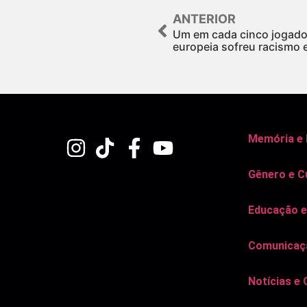
ANTERIOR
Um em cada cinco jogadore
europeia sofreu racismo 
Memória e
Gênero e C
Educação e
Comunicaçã
Notícias e 