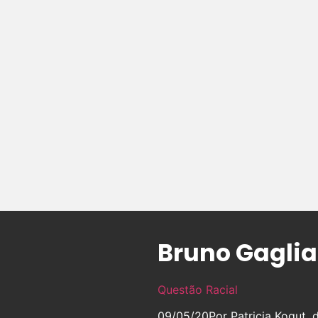
Bruno Gaglias
Questão Racial
09/05/20
Por Patricia Kogut,