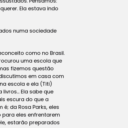
assustados. Pensamos:
uerer. Ela estava indo
tados numa sociedade
conceito como no Brasil.
procurou uma escola que
 mas fizemos questão
e discutimos em casa com
a escola e ela (Titi)
 livros… Ela sabe que
is escura do que a
 é; da Rosa Parks, eles
o para eles enfrentarem
ele, estarão preparados