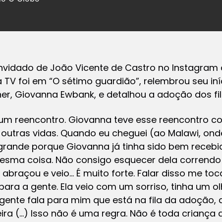
onvidado de João Vicente de Castro no Instagram 
a TV foi em “O sétimo guardião”, relembrou seu iníc
er, Giovanna Ewbank, e detalhou a adoção dos filho
um reencontro. Giovanna teve esse reencontro c
utras vidas. Quando eu cheguei (ao Malawi, onde
 grande porque Giovanna já tinha sido bem rece
 mesma coisa. Não consigo esquecer dela correndo
abraçou e veio… É muito forte. Falar disso me toc
para a gente. Ela veio com um sorriso, tinha um ol
 gente fala para mim que está na fila da adoção, 
ra (…) Isso não é uma regra. Não é toda criança