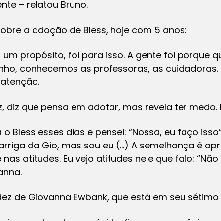
nte – relatou Bruno.
sobre a adoção de Bless, hoje com 5 anos:
 um propósito, foi para isso. A gente foi porque qu
zinho, conhecemos as professoras, as cuidadoras. E
 atenção.
z, diz que pensa em adotar, mas revela ter medo
o Bless esses dias e pensei: “Nossa, eu faço isso”
barriga da Gio, mas sou eu (…) A semelhança é ap
nas atitudes. Eu vejo atitudes nele que falo: “Não
anna.
dez de Giovanna Ewbank, que está em seu sétimo 