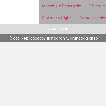
Memória e Reparação
Gênero e
Biblioteca Digital
Sobre Geledés
FAVORITOS
(Foto: Reprodução/ Instagran @brunogagliasso)