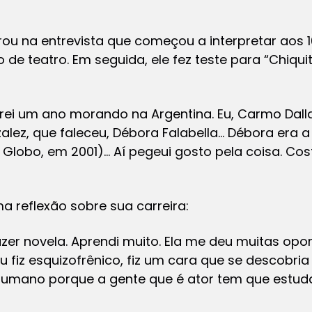
ou na entrevista que começou a interpretar aos 
e teatro. Em seguida, ele fez teste para “Chiquiti
morei um ano morando na Argentina. Eu, Carmo Dalla
zalez, que faleceu, Débora Falabella… Débora era a
na Globo, em 2001)… Aí pegeui gosto pela coisa. C
 reflexão sobre sua carreira:
azer novela. Aprendi muito. Ela me deu muitas opo
 Eu fiz esquizofrênico, fiz um cara que se descobr
umano porque a gente que é ator tem que estudar