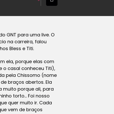
do GNT para uma live. O
io na carreira, falou
s Bless e Titi.
om ela, porque elas com
 o casal conheceu Titi),
bida pela Chissomo (nome
 de braços abertos. Ela
a muito porque ali, para
hinho torto… Foi nosso
que quer muito ir. Cada
 que vem de braços