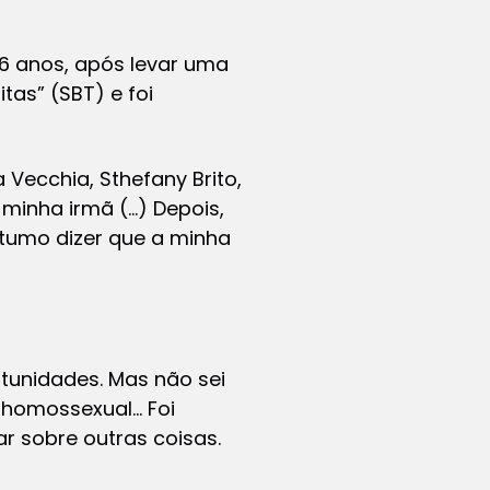
16 anos, após levar uma
tas” (SBT) e foi
 Vecchia, Sthefany Brito,
 minha irmã (…) Depois,
ostumo dizer que a minha
rtunidades. Mas não sei
ia homossexual… Foi
 sobre outras coisas.