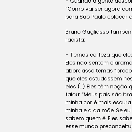
– Quando a gente descob
“Como vai ser agora com 
para São Paulo colocar o
Bruno Gagliasso também
racista:
– Temos certeza que ele
Eles não sentem clarame
abordasse temas “precon
que eles estudassem nes
eles (…) Eles têm noção q
falou: “Meus pais são br
minha cor é mais escura
minha e a da mãe. Se eu 
sabem quem é. Eles sabem
esse mundo preconceituo