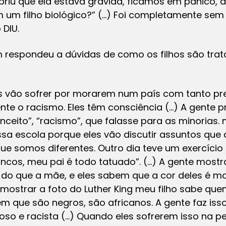
riu que ela estava grávida, ficamos em pânico, 
um filho biológico?” (…) Foi completamente sem q
 DIU.
 respondeu a dúvidas de como os filhos são tra
s vão sofrer por morarem num país com tanto pre
nte o racismo. Eles têm consciência (…) A gente 
ceito”, “racismo”, que falasse para as minorias.
sa escola porque eles vão discutir assuntos qu
ue somos diferentes. Outro dia teve um exercício n
ancos, meu pai é todo tatuado”. (…) A gente mostra
 do que a mãe, e eles sabem que a cor deles é ma
mostrar a foto do Luther King meu filho sabe quem
 que são negros, são africanos. A gente faz iss
so e racista (…) Quando eles sofrerem isso na p