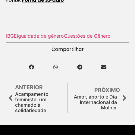
Fonte:
Folha de S.Paulo
IBGE
igualdade de gênero
Questões de Gênero
Compartilhar
ANTERIOR
PRÓXIMO
Acampamento
Amor, aborto e Dia
feminista: um
Internacional da
chamado à
Mulher
solidariedade