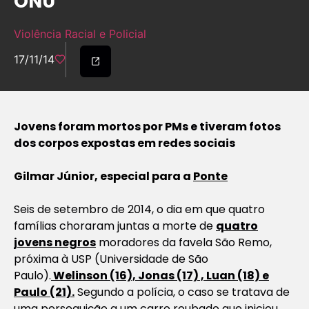
ONU
Violência Racial e Policial
17/11/14
Jovens foram mortos por PMs e tiveram fotos
dos corpos expostas em redes sociais
Gilmar Júnior, especial para a
Ponte
Seis de setembro de 2014, o dia em que quatro
famílias choraram juntas a morte de
quatro
jovens negros
moradores da favela São Remo,
próxima à USP (Universidade de São
Paulo).
Welinson (16), Jonas (17) , Luan (18) e
Paulo (21).
Segundo a polícia, o caso se tratava de
uma perseguição a um carro roubado que iniciou