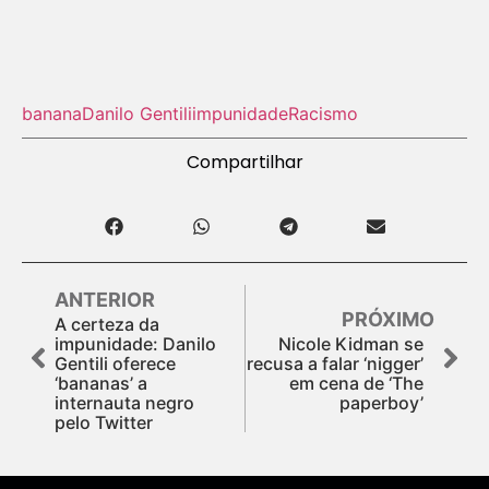
banana
Danilo Gentili
impunidade
Racismo
Compartilhar
ANTERIOR
PRÓXIMO
A certeza da
impunidade: Danilo
Nicole Kidman se
Gentili oferece
recusa a falar ‘nigger’
‘bananas’ a
em cena de ‘The
internauta negro
paperboy’
pelo Twitter