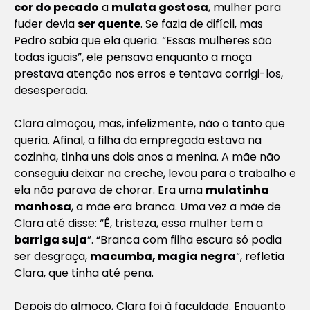
cor do pecado
a
mulata gostosa
, mulher para
fuder devia
ser quente
. Se fazia de difícil, mas
Pedro sabia que ela queria. “Essas mulheres são
todas iguais”, ele pensava enquanto a moça
prestava atenção nos erros e tentava corrigi-los,
desesperada.
Clara almoçou, mas, infelizmente, não o tanto que
queria. Afinal, a filha da empregada estava na
cozinha, tinha uns dois anos a menina. A mãe não
conseguiu deixar na creche, levou para o trabalho e
ela não parava de chorar. Era uma
mulatinha
manhosa
, a mãe era branca. Uma vez a mãe de
Clara até disse: “Ê, tristeza, essa mulher tem a
barriga suja
”. “Branca com filha escura só podia
ser desgraça,
macumba, magia negra
“, refletia
Clara, que tinha até pena.
Depois do almoço, Clara foi à faculdade. Enquanto