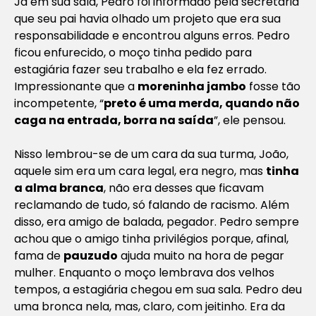
Já em sua sala, Pedro foi informado pela secretária
que seu pai havia olhado um projeto que era sua
responsabilidade e encontrou alguns erros. Pedro
ficou enfurecido, o moço tinha pedido para
estagiária fazer seu trabalho e ela fez errado.
Impressionante que a
moreninha jambo
fosse tão
incompetente, “
preto é uma merda, quando não
caga na entrada, borra na saída
”, ele pensou.
Nisso lembrou-se de um cara da sua turma, João,
aquele sim era um cara legal, era negro, mas
tinha
a alma branca
, não era desses que ficavam
reclamando de tudo, só falando de racismo. Além
disso, era amigo de balada, pegador. Pedro sempre
achou que o amigo tinha privilégios porque, afinal,
fama de
pauzudo
ajuda muito na hora de pegar
mulher. Enquanto o moço lembrava dos velhos
tempos, a estagiária chegou em sua sala. Pedro deu
uma bronca nela, mas, claro, com jeitinho. Era da