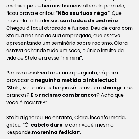
andava, percebeu uns homens olhando para ela,
ficou brava e gritou: “
Não sou tuas nêga
”. Que
raiva ela tinha dessas
cantadas de pedreiro
.
Chegou à facul atrasada e furiosa. Deu de cara com
Stela, a netinha da sua empregada, que estava
apresentando um seminário sobre racismo. Clara
estava achando tudo um saco, o único intuito da
vida de Stela era esse “mimimi”.
Por isso resolveu fazer uma pergunta, só para
provocar a
neguinha metida a intelectual
:
“Stela, você não acha que só pensa em
denegrir
os
brancos? E o
racismo com brancos
? Acho que
você é racista!?”.
Stela a ignorou. No entanto, Clara, inconformada,
gritou: “Ô,
cabelo duro
, é com você mesmo.
Responde,
morenina fedida
!”.