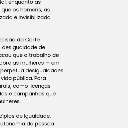
ial: enquanto as
o que os homens, as
ada e invisibilizada
ecisão da Corte
a desigualdade de
tacou que o trabalho de
sobre as mulheres — em
 perpetua desigualdades
vida pública. Para
rais, como licenças
rnadas e campanhas que
ulheres.
cípios de igualdade,
a autonomia da pessoa