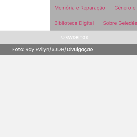
Memória e Reparação
Gênero e
Biblioteca Digital
Sobre Geledés
FAVORITOS
Foto: Ray Evllyn/SJDH/Divulgação