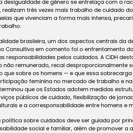
ssa desigualdade de gênero se entrelaça com a rac
, realizam três vezes mais trabalho de cuidado d
las que vivenciam a forma mais intensa, precariz
rabalho.
lidade brasileira, um dos aspectos centrais da d
ão Consultiva em comento foi o enfrentamento d
as responsabilidades pelos cuidados. A CiDH des
o não remunerado, recai desproporcionalmente 
do que sobre os homens — e que essa sobrecarga
participação feminina no mercado de trabalho e na 
determinou que os Estados adotem medidas estrutu
erviços públicos de cuidado, flexibilização de jo
rais e a corresponsabilidade entre homens e m
política sobre cuidados deve ser guiada por prin
sabilidade social e familiar, além de promover 