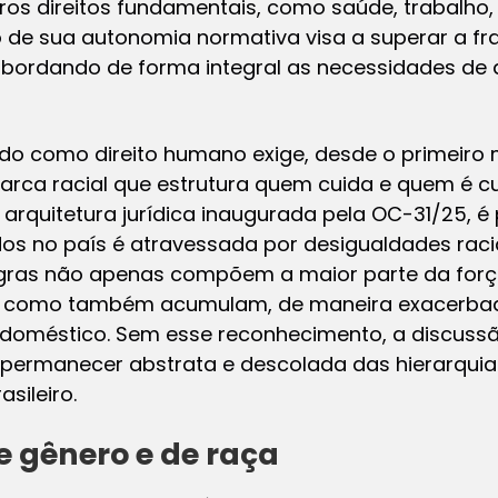
tros direitos fundamentais, como saúde, trabalh
o de sua autonomia normativa visa a superar a 
abordando de forma integral as necessidades d
do como direito humano exige, desde o primeiro
rca racial que estrutura quem cuida e quem é cui
rquitetura jurídica inaugurada pela OC-31/25, é 
dos no país é atravessada por desigualdades raci
gras não apenas compõem a maior parte da forç
 como também acumulam, de maneira exacerbada
oméstico. Sem esse reconhecimento, a discussão
 permanecer abstrata e descolada das hierarquia
sileiro.
 gênero e de raça