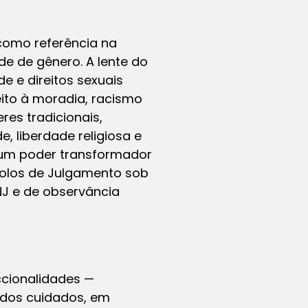
r como referência na
e de gênero. A lente do
 e direitos sexuais
eito à moradia, racismo
res tradicionais,
e, liberdade religiosa e
m um poder transformador
colos de Julgamento sob
NJ e de observância
ccionalidades —
 dos cuidados, em