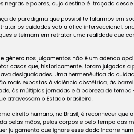
s negras e pobres, cujo destino é traçado desde
ça de paradigma que possibilite falarmos em so
tratar os cuidados sob a ótica interseccional, o
ques e teimam em retratar uma realidade que con
e de gênero nos julgamentos não é um adendo opcio
retar casos que, historicamente, foram julgados a
rava desigualdades. Uma hermenêutica do cuidad
o mais expostas à violência obstétrica, às barre
dade, às múltiplas jornadas e à pobreza de tempo
que atravessam o Estado brasileiro.
mo direito humano, no Brasil, é reconhecer que a
ada pelas mãos, pelos corpos e pelo tempo das m
quer julgamento que ignore esse dado incorre num