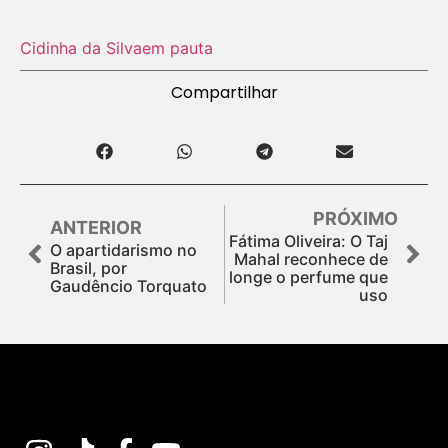
Cidinha da Silva
em pauta
Compartilhar
PRÓXIMO
ANTERIOR
Fátima Oliveira: O Taj
O apartidarismo no
Mahal reconhece de
Brasil, por
longe o perfume que
Gaudêncio Torquato
uso