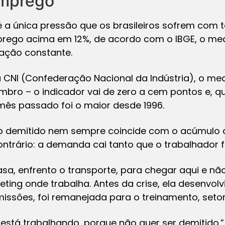
mprego
 a única pressão que os brasileiros sofrem com 
ego acima em 12%, de acordo com o IBGE, o m
ação constante.
 CNI (Confederação Nacional da Indústria), o m
bro – o indicador vai de zero a cem pontos e, qu
mês passado foi o maior desde 1996.
mo demitido nem sempre coincide com o acúmulo 
ntrário: a demanda cai tanto que o trabalhador f
 casa, enfrento o transporte, para chegar aqui e nã
eting onde trabalha. Antes da crise, ela desenvo
missões, foi remanejada para o treinamento, seto
 está trabalhando, porque não quer ser demitido.”