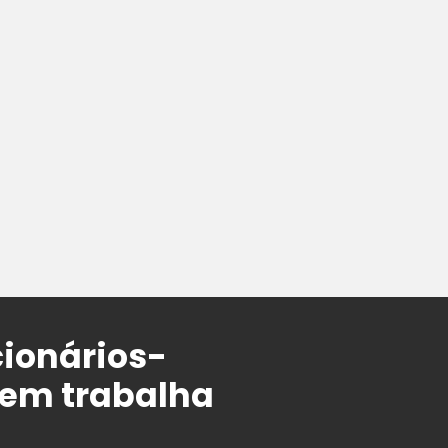
ionários-
uem trabalha