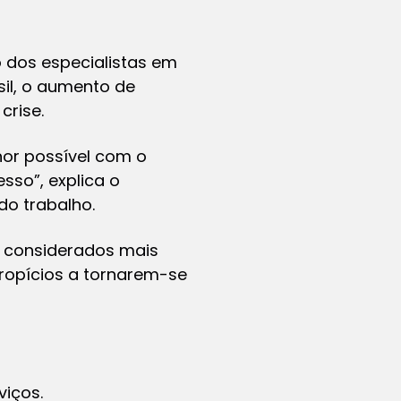
 dos especialistas em
il, o aumento de
rise.
hor possível com o
so”, explica o
do trabalho.
s considerados mais
ropícios a tornarem-se
viços.