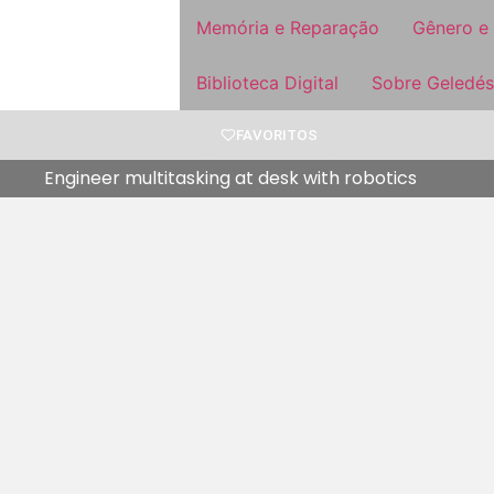
Memória e Reparação
Gênero e
Biblioteca Digital
Sobre Geledés
FAVORITOS
Engineer multitasking at desk with robotics