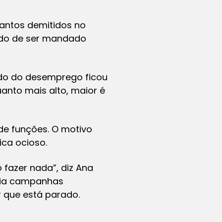
tantos demitidos no
edo de ser mandado
edo do desemprego ficou
anto mais alto, maior é
de funções. O motivo
ica ocioso.
o fazer nada”, diz Ana
lvia campanhas
r que está parado.