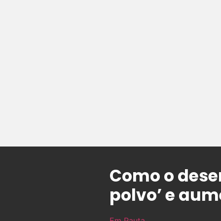
Como o desem
polvo’ e au
Em Pauta