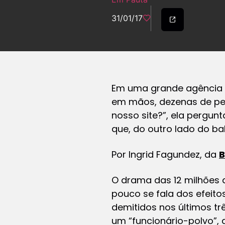
31/01/17
Em uma grande agência d
em mãos, dezenas de pes
nosso site?”, ela pergun
que, do outro lado do b
Por Ingrid Fagundez, da
O drama das 12 milhões 
pouco se fala dos efeit
demitidos nos últimos tr
um “funcionário-polvo”,